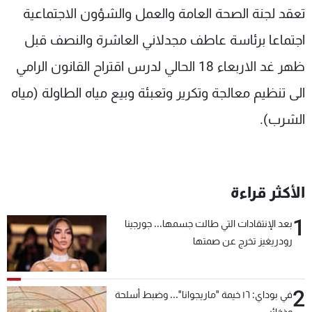
تعقد لجنة الصحة العامة والعمل والشؤون الاجتماعية
شاهد البرامج
الترددات
اجتماعا برئاسة عاطف مجدلاني العاشرة والنصف قبل
ظهر غد الاربعاء 18 الحالي لدرس اقتراح القانون الرامي
عن MTV
وظائف
الى تنظيم معالجة وتكرير وتعبئة وبيع مياه الطاولة (مياه
الإنـتـاج
تواصل معنا
لاعلاناتكم
شروط الإسـتخدام
الشرب).
سياسة الخصوصية
الأكثر قراءة
1
بعد الإنتقادات التي طالت جسمها... جورجينا
رودريغيز تخرج عن صمتها
2
في بوداي: ١٦ خيمة "ماريجوانا"... وضبط أسلحة
وذخائر