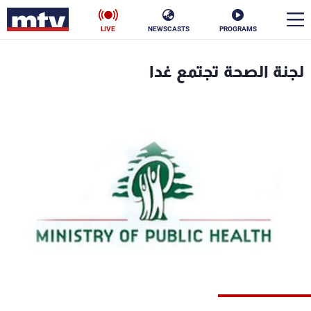
LIVE
NEWSCASTS
PROGRAMS
en
لجنة الصحة تجتمع غدا
الأخبار
سياسة
ناس
إقتصاد
فن
منوعات
رياضة
كأس العالم
البرامج
جدول البرامج