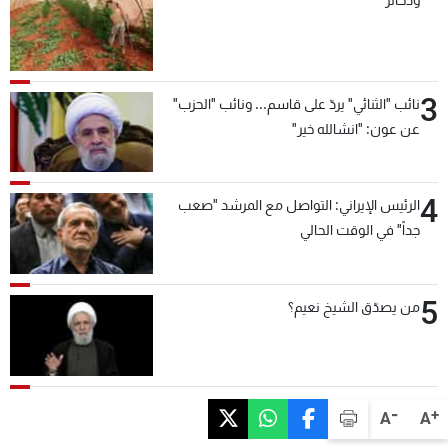
3
نائب "الثنائي" يردّ على قاسم... ونائب "الحزب"
عن عون: "انشالله خير"
4
الرئيس الإيراني: التواصل مع المرشد "صعب
جداً" في الوقت الحالي
5
من يصدّق الشيخ نعيم؟
-
+
A
A