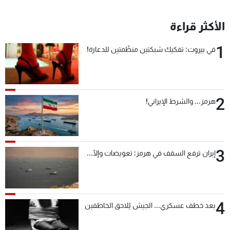
شاهد البرامج
الترددات
الأكثر قراءة
1
في بيروت: تفكيك شبكتين منظّمتين للدعارة!
عن MTV
وظائف
الإنـتـاج
تواصل معنا
لاعلاناتكم
شروط الإسـتخدام
سياسة الخصوصية
2
هرمز... والشرط الإيراني!
3
إيران ترفع السقف في هرمز: تعويضات وإلّا...
4
بعد خطف عسكري... الجيش يُلاحق الخاطفين