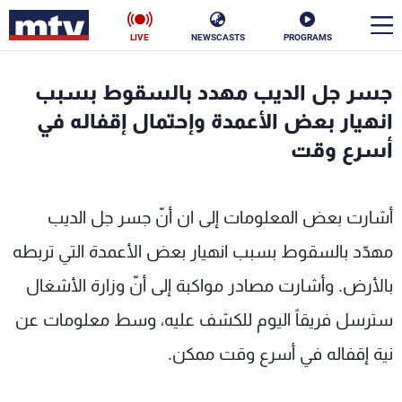
LIVE
NEWSCASTS
PROGRAMS
en
جسر جل الديب مهدد بالسقوط بسبب
الأخبار
انهيار بعض الأعمدة وإحتمال إقفاله في
أسرع وقت
سياسة
ناس
إقتصاد
فن
أشارت بعض المعلومات إلى ان أنّ جسر جل الديب
منوعات
رياضة
مهدّد بالسقوط بسبب انهيار بعض الأعمدة التي تربطه
بالأرض. وأشارت مصادر مواكبة إلى أنّ وزارة الأشغال
كأس العالم
سترسل فريقاً اليوم للكشف عليه، وسط معلومات عن
نية إقفاله في أسرع وقت ممكن.
البرامج
جدول البرامج