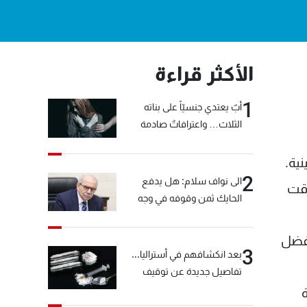
الأكثر قراءة
1
أبٌ يعتدي جنسيّاً على بناته
الثلاث… واعترافاتٌ صادمة
ية.
2
الى نواف سلام: هل يدفع
وقت
الحايك ثمن وقوفه في وجه
خيّاط؟
افضل
3
بعد انكشافهم في أستراليا...
تفاصيل جديدة عن توقيف
"شبكة الكوكايين"