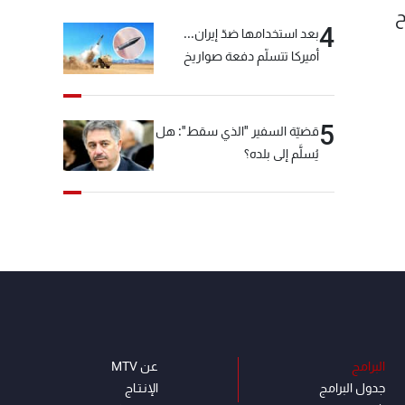
ح
4
بعد استخدامها ضدّ إيران...
أميركا تتسلّم دفعة صواريخ
كبيرة!
5
قضيّة السفير "الذي سقط": هل
يُسلَّم إلى بلده؟
البرامج
عن MTV
جدول البرامج
الإنـتـاج