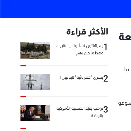
الأكثر قراءة
عة
1
إسرائيليّون تسلّلوا الى لبنان...
وهذا ما حلّ بهم
يا
2
بشرى "كهربائية" للبنانيين!
يسوفو
3
ترامب يقيّد الجنسية الأميركية
ن
بالولادة