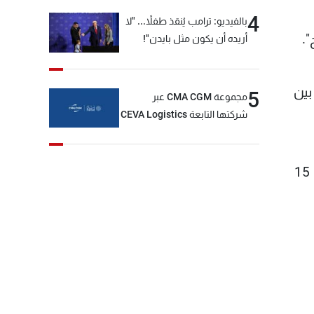
4
بالفيديو: ترامب يُنقذ طفلاً... "لا
.
أريده أن يكون مثل بايدن"!
بين
5
مجموعة CMA CGM عبر
شركتها التابعة CEVA Logistics
تُنجز الاستحواذ على مجموعة
فتّال
وتعاني النيجر من ازمة نقص في المواد الغذائية بحوالى 519639 طنا اي 14% من الحاجات الاستهلاكية لحوالى 15