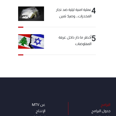
4
عملية امنية ليلية ضد تجار
المخدرات.. وصيدٌ ثمين
5
أخطر ما دار داخل غرفة
المفاوضات
البرامج
عن MTV
جدول البرامج
الإنـتـاج