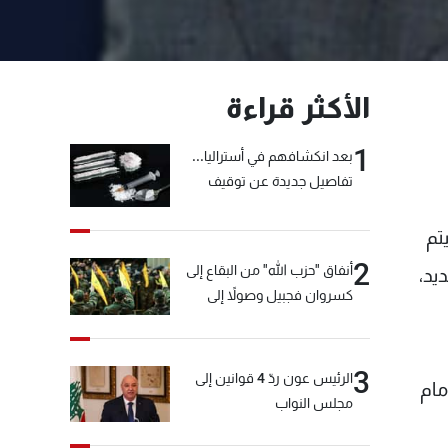
الأكثر قراءة
1
بعد انكشافهم في أستراليا...
تفاصيل جديدة عن توقيف
"شبكة الكوكايين"
تم
2
أنفاق "حزب الله" من البقاع إلى
يد،
كسروان فجبيل وصولاً إلى
المختارة... التفاصيل في نشرة
الأخبار بعد قليل
3
الرئيس عون ردّ 4 قوانين إلى
مام
مجلس النواب