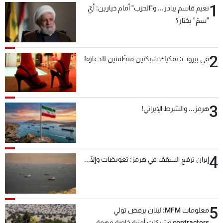
1
نعيم قاسم يبادر... و"الحزب" أمام خيارين: أيّ
شاهد البرامج
"سمّ" يختار؟
الترددات
2
عن MTV
وظائف
في بيروت: تفكيك شبكتين منظّمتين للدعارة!
الإنـتـاج
تواصل معنا
لاعلاناتكم
شروط الإسـتخدام
سياسة الخصوصية
3
هرمز... والشرط الإيراني!
4
إيران ترفع السقف في هرمز: تعويضات وإلّا...
5
معلومات MFM: لبنان يرفض تولي
contractors وشركات أمنية خاصة مهمة