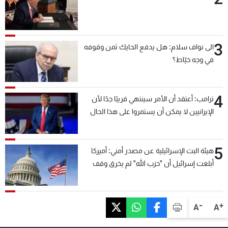
3
الى نواف سلام: هل يدفع الحايك ثمن وقوفه
في وجه خيّاط؟
4
ترامب: أعتقد أن الأمر سينتهي قريبًا جدًا لأن
الإيرانيين لا يمكن أن يستمروا على هذا الحال
5
هيئة البث الإسرائيلية عن مصدر أمني: أميركا
أبلغت إسرائيل أن "حزب الله" لم يخرق وقف
إطلاق النار أمس في مجدل زون وطلبت منها
عدم التصعيد خشية أن يؤثر ذلك على مفاوضات
روما
-
+
A
A