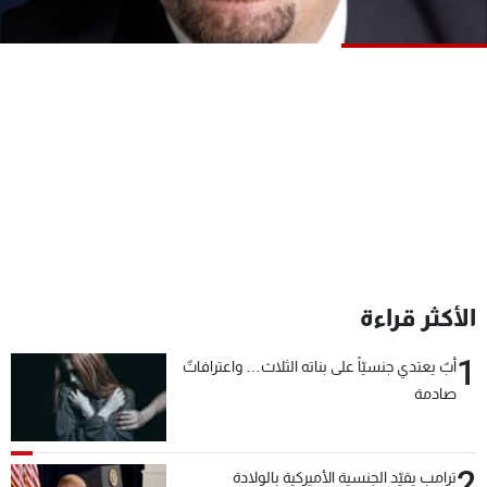
شاهد البرامج
الترددات
عن MTV
وظائف
الإنـتـاج
تواصل معنا
لاعلاناتكم
شروط الإسـتخدام
سياسة الخصوصية
الأكثر قراءة
1
أبٌ يعتدي جنسيّاً على بناته الثلاث… واعترافاتٌ
صادمة
2
ترامب يقيّد الجنسية الأميركية بالولادة