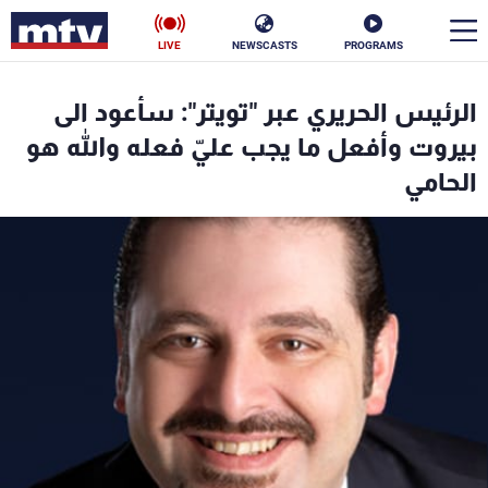
LIVE
NEWSCASTS
PROGRAMS
en
الرئيس الحريري عبر "تويتر": سأعود الى
الأخبار
بيروت وأفعل ما يجب عليّ فعله والله هو
الحامي
سياسة
ناس
إقتصاد
فن
منوعات
رياضة
كأس العالم
البرامج
جدول البرامج