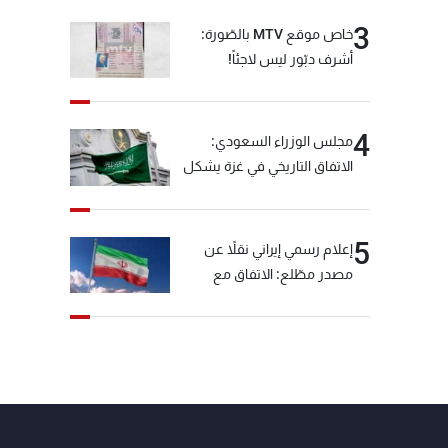
3
خاص موقع MTV بالصّورة:
أشرف دبّور ليس لاجئاً!
4
مجلس الوزراء السعودي:
الاتفاق التاريخي في غزة يشكل
منطلقا لمسار سياسي لتنفيذ
خطة السلام
5
إعلام رسمي إيراني نقلاً عن
مصدر مطّلع: الاتفاق مع
سلطنة عمان بشأن مضيق
هرمز سيتأجل ما دامت أميركا
تهدد إيران