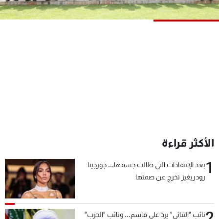
شاهد البرامج
الترددات
عن MTV
وظائف
الإنـتـاج
تواصل معنا
لاعلاناتكم
شروط الإسـتخدام
سياسة الخصوصية
الأكثر قراءة
1
بعد الإنتقادات التي طالت جسمها... جورجينا
رودريغيز تخرج عن صمتها
2
نائب "الثنائي" يردّ على قاسم... ونائب "الحزب"