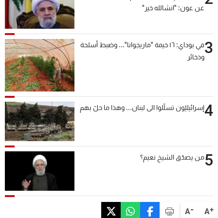
عن عون: "انشالله خير"
3
في بوداي: ١٦ خيمة "ماريجوانا"... وضبط أسلحة
وذخائر
4
إسرائيليّون تسلّلوا الى لبنان... وهذا ما حلّ بهم
5
من يصدّق الشيخ نعيم؟
-
+
A
A