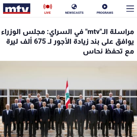
LIVE
NEWSCASTS
PROGRAMS
en
مراسلة الـ"mtv" في السراي: مجلس الوزراء
الأخبار
يوافق على بند زيادة الأجور لـ 675 ألف ليرة
مع تحفظ نحاس
سياسة
ناس
إقتصاد
فن
منوعات
رياضة
كأس العالم
البرامج
جدول البرامج