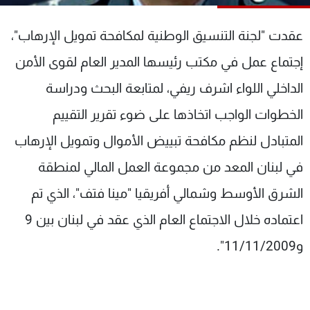
شاهد البرامج
الترددات
عقدت "لجنة التنسيق الوطنية لمكافحة تمويل الإرهاب"،
إجتماع عمل في مكتب رئيسها المدير العام لقوى الأمن
عن MTV
وظائف
الداخلي اللواء اشرف ريفي، لمتابعة البحث ودراسة
الإنـتـاج
تواصل معنا
لاعلاناتكم
شروط الإسـتخدام
الخطوات الواجب اتخاذها على ضوء تقرير التقييم
سياسة الخصوصية
المتبادل لنظم مكافحة تبييض الأموال وتمويل الإرهاب
في لبنان المعد من مجموعة العمل المالي لمنطقة
الشرق الأوسط وشمالي أفريقيا "مينا فتف"، الذي تم
اعتماده خلال الاجتماع العام الذي عقد في لبنان بين 9
و11/11/2009".