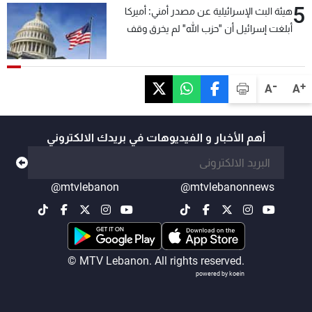
5
هيئة البث الإسرائيلية عن مصدر أمني: أميركا
أبلغت إسرائيل أن "حزب الله" لم يخرق وقف
إطلاق النار أمس في مجدل زون وطلبت منها
عدم التصعيد خشية أن يؤثر ذلك على مفاوضات
روما
-
+
A
A
أهم الأخبار و الفيديوهات في بريدك الالكتروني
@mtvlebanon
@mtvlebanonnews
© MTV Lebanon. All rights reserved.
powered by koein