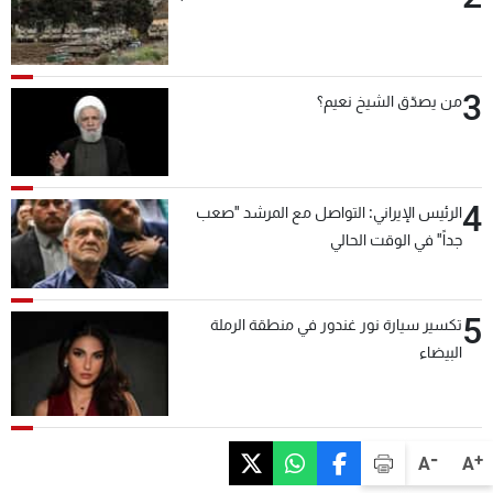
3
من يصدّق الشيخ نعيم؟
4
الرئيس الإيراني: التواصل مع المرشد "صعب
جداً" في الوقت الحالي
5
تكسير سيارة نور غندور في منطقة الرملة
البيضاء
-
+
A
A