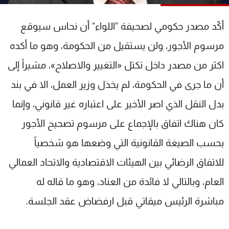
شاهد البرامج
الترددات
أكّد مصدر حكومي لصحيفة "اللواء" أن نحاس سيوقع
مرسوم الأجور، ولن يستقيل من الحكومة، وهو ما أكده
عن MTV
وظائف
اكثر من مصدر داخل تكتل «التغيير والاصلاح»، مشيراً إلى
الإنـتـاج
تواصل معنا
لاعلاناتكم
شروط الإسـتخدام
أن ما جرى في الحكومة، لم يخذل وزير العمل، الا في بند
سياسة الخصوصية
بدل النقل الذي اصر الأخير على اعتباره غير قانوني، وإنما
كان هناك اتفاق بالإجماع على مرسوم تصحيح الأجور
بحسب الصيغة القانونية التي وضعها هو شخصياً
للاتفاق الرضائي بين الهيئات الاقتصادية والاتحاد العمالي
العام، وبالتالي لا فائدة من العناد، وهو ما قاله له
مباشرة الرئيس ميقاتي قبل ارفضاض عقد الجلسة.