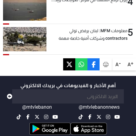
4
5
معلومات MFM: لبنان يرفض تولي
contractors وشركات أمنية خاصة مهمة
التحقق من نزع سلاح "حزب الله"
-
+
A
A
أهم الأخبار و الفيديوهات في بريدك الالكتروني
@mtvlebanon
@mtvlebanonnews