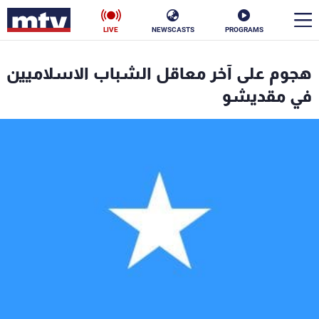
LIVE
NEWSCASTS
PROGRAMS
en
هجوم على آخر معاقل الشباب الاسلاميين
الأخبار
في مقديشو
سياسة
ناس
إقتصاد
فن
منوعات
رياضة
كأس العالم
البرامج
جدول البرامج