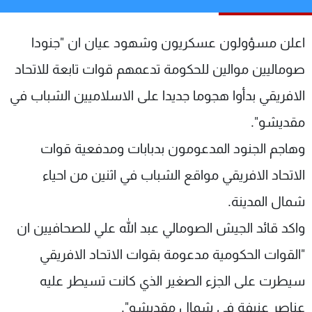
شاهد البرامج
الترددات
اعلن مسؤولون عسكريون وشهود عيان ان "جنودا
صوماليين موالين للحكومة تدعمهم قوات تابعة للاتحاد
عن MTV
وظائف
الافريقي بدأوا هجوما جديدا على الاسلاميين الشباب في
الإنـتـاج
تواصل معنا
لاعلاناتكم
شروط الإسـتخدام
مقديشو".
سياسة الخصوصية
وهاجم الجنود المدعومون بدبابات ومدفعية قوات
الاتحاد الافريقي مواقع الشباب في اثنين من احياء
شمال المدينة.
واكد قائد الجيش الصومالي عبد الله علي للصحافيين ان
"القوات الحكومية مدعومة بقوات الاتحاد الافريقي
سيطرت على الجزء الصغير الذي كانت تسيطر عليه
عناصر عنيفة في شمال مقديشو".