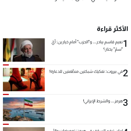
الأكثر قراءة
1
نعيم قاسم يبادر... و"الحزب" أمام خيارين: أيّ
"سمّ" يختار؟
2
في بيروت: تفكيك شبكتين منظّمتين للدعارة!
3
هرمز... والشرط الإيراني!
إيران ترفع السقف في هرمز: تعويضات وإلّا...