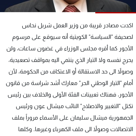
شاهد البرامج
الترددات
اكدت مصادر قريبة من وزير العمل شربل نحاس
عن MTV
وظائف
لصحيفة "السياسة" الكويتية أنه سيوقع على مرسوم
الإنـتـاج
تواصل معنا
الأجور كما أقره مجلس الوزراء في غضون ساعات، ولن
لاعلاناتكم
شروط الإسـتخدام
سياسة الخصوصية
يحرج نفسه ولا التيار الذي ينتمي اليه بمواقف تصعيدية،
وصولاً الى حد الاستقالة أو الاعتكاف من الحكومة، لأن
أمام "التيار الوطني الحر" معارك أشد شراسة من قانون
الأجور، فهناك تعيينات الفئة الأولى والخلاف بين رئيس
تكتل "التغيير والاصلاح" النائب ميشال عون ورئيس
الجمهورية ميشال سليمان على الأسماء مروراً بملف
الاتصالات وصولاً الى ملف الكهرباء وغيرها. وكلها