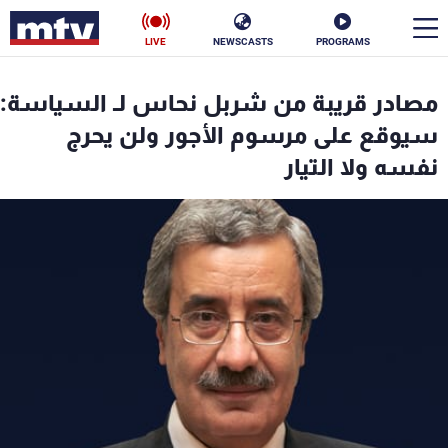
LIVE
NEWSCASTS
PROGRAMS
en
مصادر قريبة من شربل نحاس لـ السياسة:
الأخبار
سيوقع على مرسوم الأجور ولن يحرج
نفسه ولا التيار
سياسة
ناس
إقتصاد
فن
منوعات
رياضة
كأس العالم
البرامج
جدول البرامج