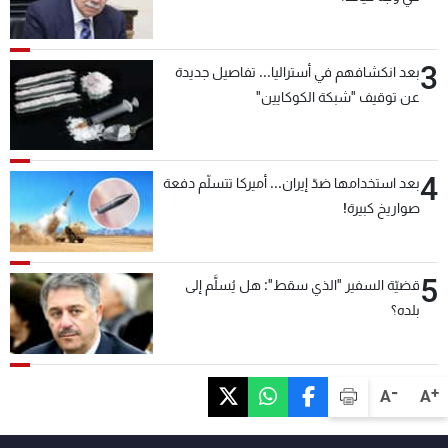
3
بعد انكشافهم في أستراليا... تفاصيل جديدة
عن توقيف "شبكة الكوكايين"
4
بعد استخدامها ضدّ إيران... أميركا تتسلّم دفعة
صواريخ كبيرة!
5
قضيّة السفير "الذي سقط": هل يُسلَّم إلى
بلده؟
-
+
A
A