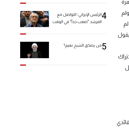
وا لاحقا تظاهرة
ولم
4
الرئيس الإيراني: التواصل مع
المرشد "صعب جداً" في الوقت
لم
الحالي
يقول
5
من يصدّق الشيخ نعيم؟
تراك
ل
قائدي