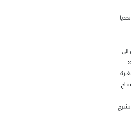
حديا
 الى
:
غيرة
فساح
 تشرح