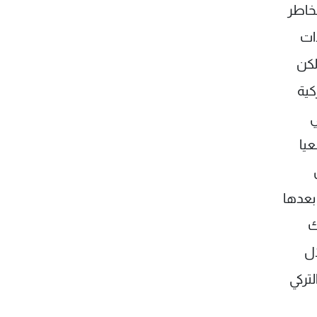
مخاطر
ات
لكن
كية
ي
عيا
بعدها
ك
ال
تركي