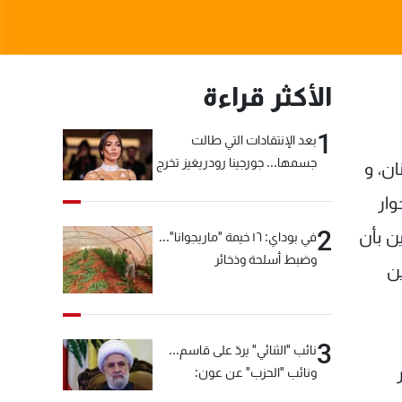
الأكثر قراءة
1
بعد الإنتقادات التي طالت
جسمها... جورجينا رودريغيز تخرج
ان، و
عن صمتها
وار
2
ين بأن
في بوداي: ١٦ خيمة "ماريجوانا"...
وضبط أسلحة وذخائر
ن
3
نائب "الثنائي" يردّ على قاسم...
ونائب "الحزب" عن عون:
"انشالله خير"