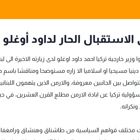
 الاستقبال الحار لداود أوغلو
ير خارجية تركيا احمد داود اوغلو لدى زيارته الاخيرة الى لبن
ا دينيا مسيحيا او اسلاميا الا زاره مستوضحا ومناقشا باسم ح
تواصل بين الجانبين معروفة، والارمن الذين يتهمون اللبناني
لية تركيا عن ابادة الارمن مطلع القرن العشرين، في حي
نكرانه.
ت مختلف قواهم السياسية من طاشناق وهنشاق ورامغفار