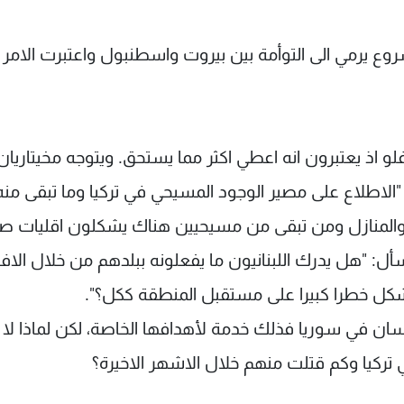
روع يرمي الى التوأمة بين بيروت واسطنبول واعتبرت الامر ت
غلو اذ يعتبرون انه اعطي اكثر مما يستحق. ويتوجه مخيتاريان
ى "الاطلاع على مصير الوجود المسيحي في تركيا وما تبقى منه
والمنازل ومن تبقى من مسيحيين هناك يشكلون اقليات ص
أل: "هل يدرك اللبنانيون ما يفعلونه ببلدهم من خلال الا
سيشكل خطرا كبيرا على مستقبل المنطقة ككل؟".
انسان في سوريا فذلك خدمة لأهدافها الخاصة، لكن لماذا لا
ي تركيا وكم قتلت منهم خلال الاشهر الاخيرة؟