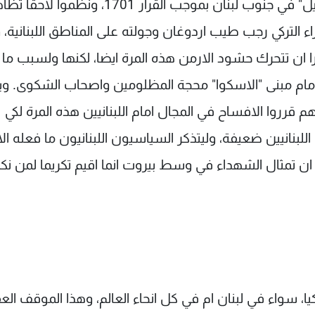
استنكارا لمشاركة القوات التركية في عديد "اليونيفيل" في جنوب لبنان بموجب القرار 1701، ونظم
ء التركي رجب طيب اردوغان وجولته على المناطق اللبنانية، 
ظرا ان تتحرك حشود الارمن هذه المرة ايضا، لكنها ولسبب ما 
 امام مبنى "الاسكوا" محجة المظلومين واصحاب الشكوى. و
 قرروا الافساح في المجال امام اللبنانيين هذه المرة لكي
 اللبنانيين ضعيفة، وليتذكر السياسيون اللبنانيون ما فعله الا
اسون ان تمثال الشهداء في وسط بيروت انما اقيم تكريما لمن نك
، سواء في لبنان ام في كل انحاء العالم، وهذا الموقف الع