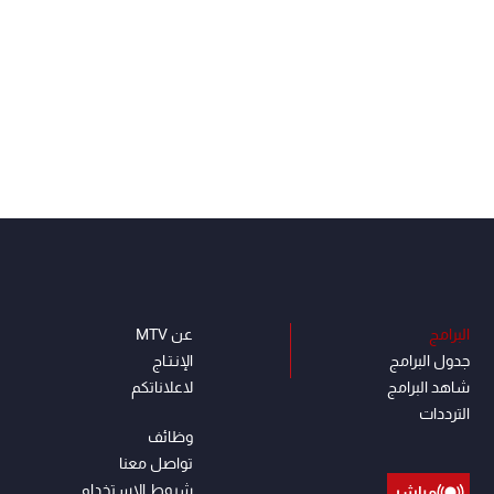
البرامج
عن MTV
جدول البرامج
الإنـتـاج
شاهد البرامج
لاعلاناتكم
الترددات
وظائف
تواصل معنا
شروط الإسـتخدام
مباشر