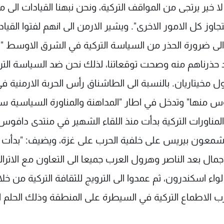
 خير يرتجى من المواقف التركية، ونحن نبهنا القيادات الى 
وز كل الامور الاخرى". ويشير الارمن الى انهم لفتوا القياد
 الى ضرورة الحذر من السياسة التركية في الشرق الاوسط "
 قد حذرناهم منه وصحت توقعاتنا، لذلك نحن ضد السياسة التر
مخيتاريان. بالنسبة الى الطاشناق رأس الحربة الارمنية ف
ؤوس منها" وتدخل في اطار "المداهنة والمناورة السياسية س
 المناورات التركية بدأت منذ اللقاء الشهير في منتدى دافوس
شمعون بيريس على خلفية الحرب على غزة، ويضيف: "بدأت 
ال بعد الناصر وهرول العرب جميعا الى التعاون مع الاترا
ء اسكندرون، ثم عمدوا الى الترويج للثقافة التركية من خل
عرب الاطماع التركية في السيطرة على المنطقة وذلك الحلم ال