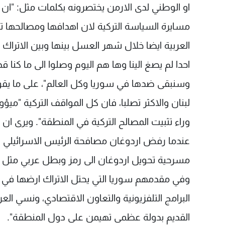
او الوطني لدى الارمن يختصرونه بكلمات مثل: "ان لا
مسايرة السياسة التركية لان اهدافها ومصالحها تتجا
العربية ايضا خلال شهر العسل بينها وبين الاتراك
احدا لم يصغ الينا وها هم اليوم وصلوا الى ما كنا
وسنبقى ضدها في سوريا وكل العالم"، على ما يقول 
لبنان والاكثر تصلبا، فان كل المواقف التركية "مي
وراء تثبيت المصالح التركية في المنطقة". ويرى ان
عندما رفض اردوغان مصافحة الرئيس الاسرائيلي 
مسرحية تحويل اردوغان الى رمز وبطل عربي مثل جم
وفي مقدمهم سوريا التي يحتل الاتراك ارضها في لوا
البرامج التلفزيونية والتعاون الاقتصادي، ونسي ال
القديم بدولة عظمى تهيمن على دول المنطقة".