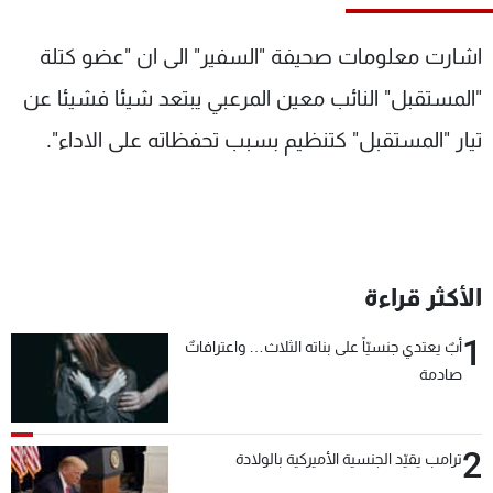
شاهد البرامج
الترددات
اشارت معلومات صحيفة "السفير" الى ان "عضو كتلة
"المستقبل" النائب معين المرعبي يبتعد شيئا فشيئا عن
عن MTV
وظائف
تيار "المستقبل" كتنظيم بسبب تحفظاته على الاداء".
الإنـتـاج
تواصل معنا
لاعلاناتكم
شروط الإسـتخدام
سياسة الخصوصية
الأكثر قراءة
1
أبٌ يعتدي جنسيّاً على بناته الثلاث… واعترافاتٌ
صادمة
2
ترامب يقيّد الجنسية الأميركية بالولادة