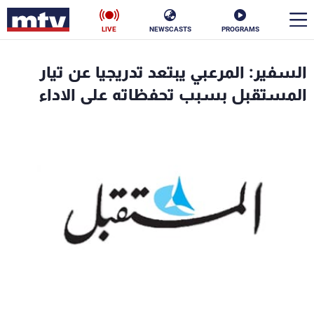
LIVE
NEWSCASTS
PROGRAMS
en
السفير: المرعبي يبتعد تدريجيا عن تيار
الأخبار
المستقبل بسبب تحفظاته على الاداء
سياسة
ناس
إقتصاد
فن
منوعات
رياضة
كأس العالم
البرامج
جدول البرامج