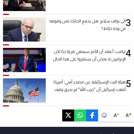
3
الى نواف سلام: هل يدفع الحايك ثمن وقوفه
في وجه خيّاط؟
4
ترامب: أعتقد أن الأمر سينتهي قريبًا جدًا لأن
الإيرانيين لا يمكن أن يستمروا على هذا الحال
5
هيئة البث الإسرائيلية عن مصدر أمني: أميركا
أبلغت إسرائيل أن "حزب الله" لم يخرق وقف
إطلاق النار أمس في مجدل زون وطلبت منها
عدم التصعيد خشية أن يؤثر ذلك على مفاوضات
روما
-
+
A
A