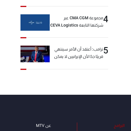
4
مجموعة CMA CGM عبر
شركتها التابعة CEVA Logistics
تُنجز الاستحواذ على مجموعة
فتّال
5
ترامب: أعتقد أن الأمر سينتهي
قريبًا جدًا لأن الإيرانيين لا يمكن
أن يستمروا على هذا الحال
البرامج
عن MTV