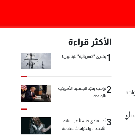
الأكثر قراءة
1
بشرى "كهربائية" للبنانيين!
2
ترامب يقيّد الجنسية الأميركية
اجه
بالولادة
 بأي
3
أبٌ يعتدي جنسيّاً على بناته
الثلاث… واعترافاتٌ صادمة