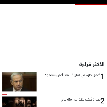
شاهد البرامج
الترددات
عن MTV
وظائف
الإنـتـاج
تواصل معنا
لاعلاناتكم
شروط الإسـتخدام
سياسة الخصوصية
الأكثر قراءة
1
"عمل حازم في لبنان"... ماذا أعلن نتنياهو؟
2
صورة خُبئت لأكثر من مئة عام