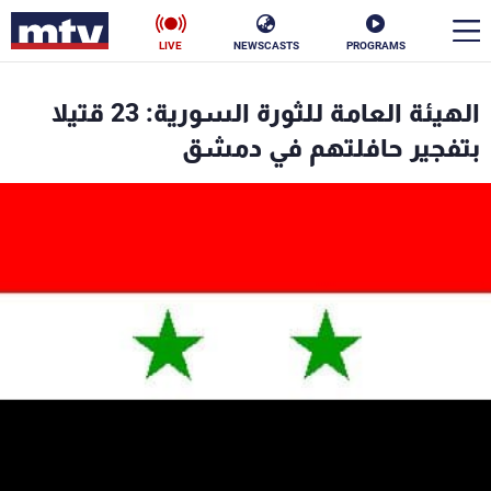
LIVE
NEWSCASTS
PROGRAMS
en
الهيئة العامة للثورة السورية: 23 قتيلا
الأخبار
بتفجير حافلتهم في دمشق
سياسة
ناس
إقتصاد
فن
منوعات
رياضة
كأس العالم
البرامج
جدول البرامج