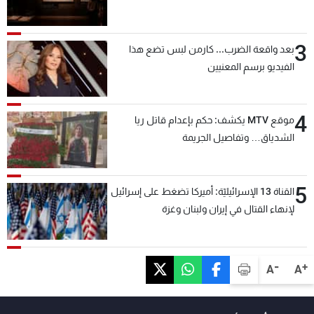
3
بعد واقعة الضرب... كارمن لبس تضع هذا
الفيديو برسم المعنيين
4
موقع MTV يكشف: حكم بإعدام قاتل ريا
الشدياق… وتفاصيل الجريمة
5
القناة 13 الإسرائيليّة: أميركا تضغط على إسرائيل
لإنهاء القتال في إيران ولبنان وغزة
-
+
A
A