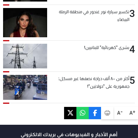
3
تكسير سيارة نور غندور في منطقة الرملة
البيضاء
4
بشرى "كهربائية" للبنانيين!
5
أكثر من ٨٠٠ ألف دراجة نصفها غير مسجّل:
جمهورية على "دولابَين"!
-
+
A
A
أهم الأخبار و الفيديوهات في بريدك الالكتروني