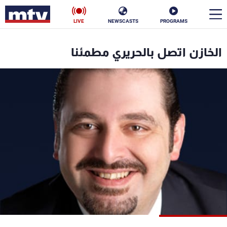
LIVE
NEWSCASTS
PROGRAMS
en
الخازن اتصل بالحريري مطمئنا
الأخبار
سياسة
ناس
إقتصاد
فن
منوعات
رياضة
كأس العالم
البرامج
جدول البرامج