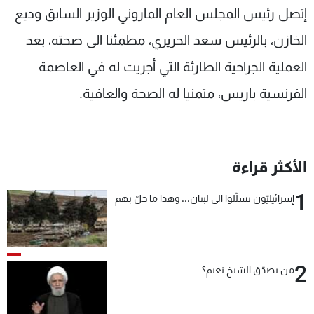
إتصل رئيس المجلس العام الماروني الوزير السابق وديع
شاهد البرامج
الترددات
الخازن، بالرئيس سعد الحريري، مطمئنا الى صحته، بعد
العملية الجراحية الطارئة التي أجريت له في العاصمة
عن MTV
وظائف
الفرنسية باريس، متمنيا له الصحة والعافية.
الإنـتـاج
تواصل معنا
لاعلاناتكم
شروط الإسـتخدام
سياسة الخصوصية
الأكثر قراءة
1
إسرائيليّون تسلّلوا الى لبنان... وهذا ما حلّ بهم
2
من يصدّق الشيخ نعيم؟