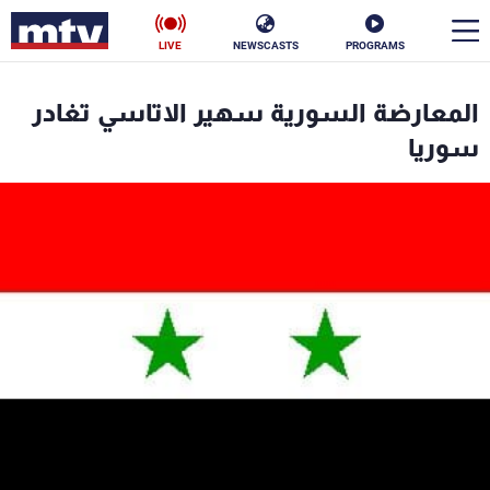
LIVE
NEWSCASTS
PROGRAMS
en
المعارضة السورية سهير الاتاسي تغادر
الأخبار
سوريا
سياسة
ناس
إقتصاد
فن
منوعات
رياضة
كأس العالم
البرامج
جدول البرامج