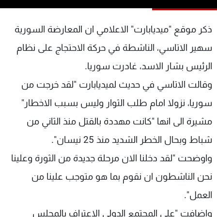
شاهد البرامج
الترددات
ذكر موقع "ميديابارت" الاعلامي ان المعارضة السورية
سهير الاتاسي، الناشطة في حركة الاحتجاج على نظام
عن MTV
وظائف
الرئيس بشار الاسد، غادرت سوريا.
الإنـتـاج
تواصل معنا
لاعلاناتكم
شروط الإسـتخدام
وقالت الاتاسي في حديث لميديابارت "لقد خرجت من
سياسة الخصوصية
سوريا، نزولا امام طلب الثوار وليس بسبب الاخطار"
مشيرة الى انها "كانت مهددة بالقتل منذ الثاني من
شباط وبحال الخطر الشديد منذ 25 نيسان".
واوضحت "لقد دخلنا الان مرحلة جديدة من الثورة وعلينا
نحن الناشطون ان نقوم بما هو متوجب علينا من
العمل".
واضافت "على المجتمع الدولي الاعتراف بالمجلس