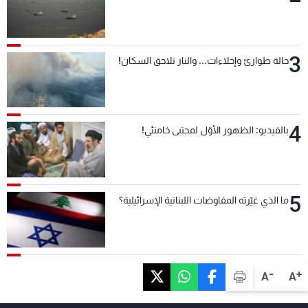
3
حالة طوارئ وإخلاءات... والنار تلاحق السكان!
4
بالفيديو: الظهور الأوّل لمجتبى خامنئي!
5
ما الذي غيّرته المفاوضات اللبنانية الإسرائيلية؟
-
+
A
A