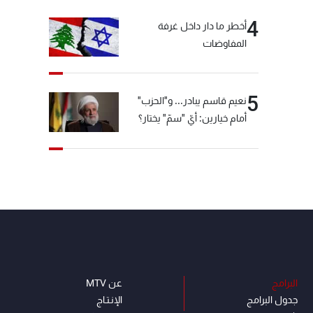
4
أخطر ما دار داخل غرفة
المفاوضات
5
نعيم قاسم يبادر... و"الحزب"
أمام خيارين: أيّ "سمّ" يختار؟
البرامج
عن MTV
جدول البرامج
الإنـتـاج