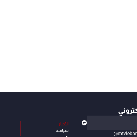
كتروني
الأخبار
سياسة
@mtvleba