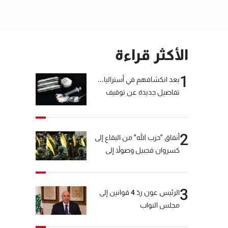
الأكثر قراءة
1
بعد انكشافهم في أستراليا...
تفاصيل جديدة عن توقيف
"شبكة الكوكايين"
2
أنفاق "حزب الله" من البقاع إلى
كسروان فجبيل وصولاً إلى
المختارة... التفاصيل في نشرة
الأخبار بعد قليل
3
الرئيس عون ردّ 4 قوانين إلى
مجلس النواب