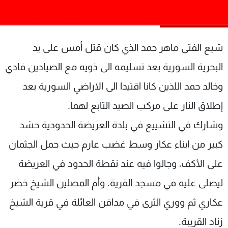
شاهد البرامج
الترددات
شيع الفتى ماهر حمد الذي كان قتل أمس على يد
عن MTV
وظائف
البحرية السورية بعد تسليمه الى ذويه مع الصيادين فادي
الإنـتـاج
تواصل معنا
لاعلاناتكم
شروط الإسـتخدام
وخالد حمد اللذين كانا اقتيدا الى الاراضي السورية بعد
سياسة الخصوصية
إطلاق النار على مركب الصيد التابع لهما.
وشارك في التشييع في بلدة العريضة الحدودية حشد
كبير من ابناء عكار وسط غضب عارم حيث حمل الجثمان
على الأكف، وجالوا فيه عند نقطة الحدود في العريضة
ليصلى عليه في مسجد القرية. وأم المصلين الشيخ خضر
عكاري ثم ووري الثرى في مدافن العائلة في قرية الشيخ
زناد القريبة.