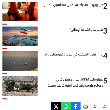
2
في بيروت: تفكيك شبكتين منظّمتين للدعارة!
3
هرمز... والشرط الإيراني!
4
إيران ترفع السقف في هرمز: تعويضات وإلّا...
5
معلومات MFM: لبنان يرفض تولي
contractors وشركات أمنية خاصة مهمة
التحقق من نزع سلاح "حزب الله"
-
+
A
A