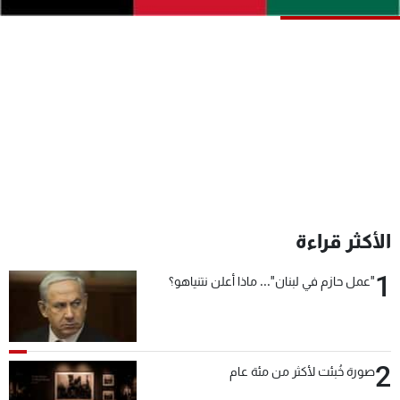
شاهد البرامج
الترددات
عن MTV
وظائف
الإنـتـاج
تواصل معنا
لاعلاناتكم
شروط الإسـتخدام
سياسة الخصوصية
الأكثر قراءة
1
"عمل حازم في لبنان"... ماذا أعلن نتنياهو؟
2
صورة خُبئت لأكثر من مئة عام