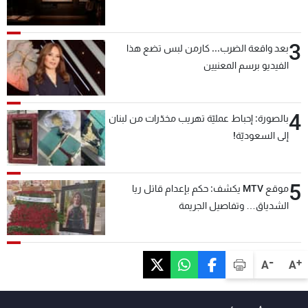
3
بعد واقعة الضرب... كارمن لبس تضع هذا
الفيديو برسم المعنيين
4
بالصورة: إحباط عمليّة تهريب مخدّرات من لبنان
إلى السعوديّة!
5
موقع MTV يكشف: حكم بإعدام قاتل ريا
الشدياق… وتفاصيل الجريمة
-
+
A
A