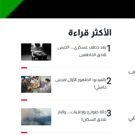
الأكثر قراءة
1
بعد خطف عسكري... الجيش
يُلاحق الخاطفين
وب
2
بالفيديو: الظهور الأوّل لمجتبى
خامنئي!
3
حالة طوارئ وإخلاءات... والنار
في
تلاحق السكان!