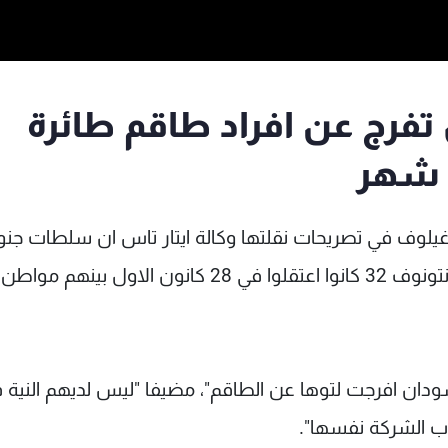
رج عن افراد طاقم طائرة
 شهر
ارغيلوف في تصريحات نقلتها وكالة ايتار تاس ان سلطات جن
السودان افرجت الاحد عن طاقم طائرة من طراز انتونوف 32 كانوا اعتقلوا في 28 كانون الاول بينهم مواطن
 افرجت لتوها عن الطاقم"، مضيفا "ليس لديهم النية 
 الشركة نفسها".