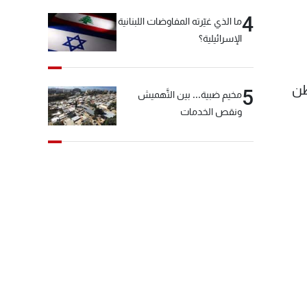
4
ما الذي غيّرته المفاوضات اللبنانية
الإسرائيلية؟
واطن
5
مخيم ضبية... بين التَّهميش
ونقص الخدمات