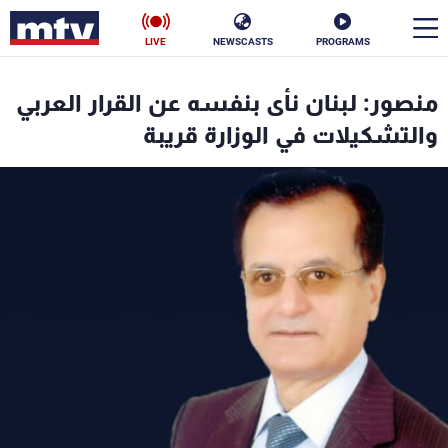
LIVE
NEWSCASTS
PROGRAMS
en
منصور: لبنان نأى بنفسه عن القرار العربي
الأخبار
والتشكيلات في الوزارة قريبة
سياسة
ناس
إقتصاد
فن
منوعات
رياضة
كأس العالم
البرامج
جدول البرامج