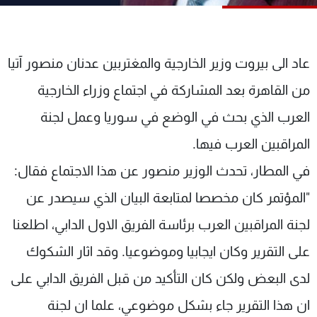
شاهد البرامج
الترددات
عاد الى بيروت وزير الخارجية والمغتربين عدنان منصور آتيا
عن MTV
وظائف
من القاهرة بعد المشاركة في اجتماع وزراء الخارجية
الإنـتـاج
تواصل معنا
لاعلاناتكم
شروط الإسـتخدام
العرب الذي بحث في الوضع في سوريا وعمل لجنة
سياسة الخصوصية
المراقبين العرب فيها.
في المطار، تحدث الوزير منصور عن هذا الاجتماع فقال:
"المؤتمر كان مخصصا لمتابعة البيان الذي سيصدر عن
لجنة المراقبين العرب برئاسة الفريق الاول الدابي، اطلعنا
على التقرير وكان ايجابيا وموضوعيا. وقد اثار الشكوك
لدى البعض ولكن كان التأكيد من قبل الفريق الدابي على
ان هذا التقرير جاء بشكل موضوعي، علما ان لجنة