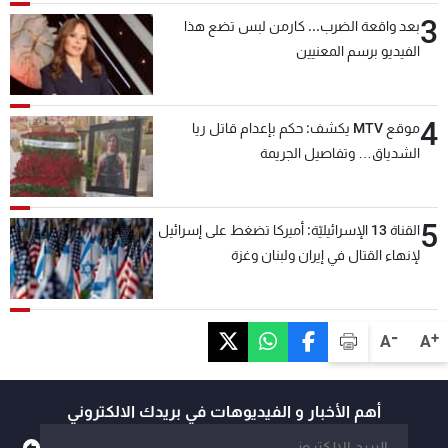
3
بعد واقعة الضرب... كارمن لبس تضع هذا
الفيديو برسم المعنيين
4
موقع MTV يكشف: حكم بإعدام قاتل ريا
الشدياق… وتفاصيل الجريمة
5
القناة 13 الإسرائيليّة: أميركا تضغط على إسرائيل
لإنهاء القتال في إيران ولبنان وغزة
-
+
A
A
أهم الأخبار و الفيديوهات في بريدك الالكتروني