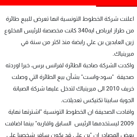
شاهد البرامج
الترددات
اعلنت شركة الخطوط التونسية انها تعرض للبيع طائرة
من طراز ايرباص ايه340 كانت مخصصة للرئيس المخلوع
عن MTV
وظائف
زين العابدين بن علي رابضة منذ اكثر من سنة في
الإنـتـاج
تواصل معنا
لاعلاناتكم
شروط الإسـتخدام
ميرينياك.
سياسة الخصوصية
واكدت الشركة صاحبة الطائرة لفرانس برس، خبرا اوردته
صحيفة "سود-واست" بشأن بيع الطائرة التي وصلت
خريف 2010 الى ميرينياك لتدخل عليها شركة الصيانة
الجوية سابينا تكنيكس تعديلات.
وافادت الصحيفة ان الخطوط التونسية "اشترتها نهاية
2009 ليستخدمها الرئيس السابق واقاربه" بينما اضافت
بعض المصادر ان "بن علي قد يكون سافر شخصيا على