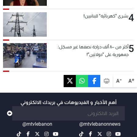
4
بشرى "كهربائية" للبنانيين!
5
أكثر من ٨٠٠ ألف دراجة نصفها غير مسجّل:
جمهورية على "دولابَين"!
-
+
A
A
أهم الأخبار و الفيديوهات في بريدك الالكتروني
@mtvlebanon
@mtvlebanonnews