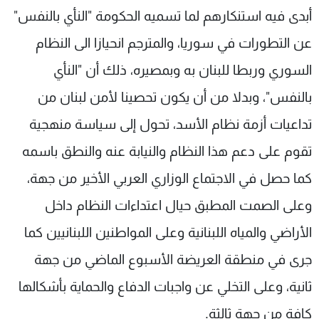
أبدى فيه استنكارهم لما تسميه الحكومة "النأي بالنفس"
شاهد البرامج
الترددات
عن التطورات في سوريا، والمترجم انحيازا الى النظام
السوري وربطا للبنان به وبمصيره، ذلك أن "النأي
عن MTV
وظائف
بالنفس"، وبدلا من أن يكون تحصينا لأمن لبنان من
الإنـتـاج
تواصل معنا
لاعلاناتكم
شروط الإسـتخدام
تداعيات أزمة نظام الأسد، تحول إلى سياسة منهجية
سياسة الخصوصية
تقوم على دعم هذا النظام والنيابة عنه والنطق باسمه
كما حصل في الاجتماع الوزاري العربي الأخير من جهة،
وعلى الصمت المطبق حيال اعتداءات النظام داخل
الأراضي والمياه اللبنانية وعلى المواطنين اللبنانيين كما
جرى في منطقة العريضة الأسبوع الماضي من جهة
ثانية، وعلى التخلي عن واجبات الدفاع والحماية بأشكالها
كافة من جهة ثالثة.