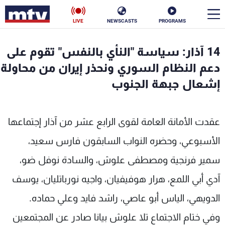
LIVE
NEWSCASTS
PROGRAMS
en
14 آذار: سياسة "النأي بالنفس" تقوم على
الأخبار
دعم النظام السوري ونحذر إيران من محاولة
إشعال جبهة الجنوب
سياسة
ناس
إقتصاد
فن
عقدت الأمانة العامة لقوى الرابع عشر من آذار إجتماعها
منوعات
رياضة
الأسبوعي، وحضره النواب السابقون فارس سعيد،
سمير فرنجية ومصطفى علوش، والسادة نوفل ضو،
كأس العالم
آدي أبي اللمع، هرار هوفيفيان، واجيه نورباتليان، يوسف
الدويهي، الياس أبو عاصي، راشد فايد وعلي حماده.
البرامج
وفي ختام الاجتماع تلا علوش بيانا صادر عن المجتمعين
جدول البرامج