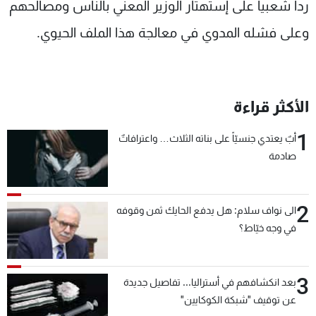
ردا شعبيا على إستهتار الوزير المعني بالناس ومصالحهم
وعلى فشله المدوي في معالجة هذا الملف الحيوي.
الأكثر قراءة
1
أبٌ يعتدي جنسيّاً على بناته الثلاث… واعترافاتٌ
صادمة
2
الى نواف سلام: هل يدفع الحايك ثمن وقوفه
في وجه خيّاط؟
3
بعد انكشافهم في أستراليا... تفاصيل جديدة
عن توقيف "شبكة الكوكايين"