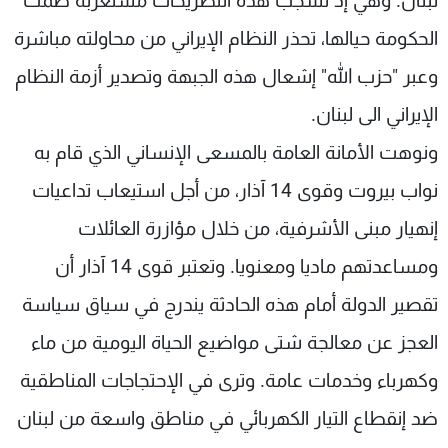
لبنان. وهي إذ تشجب هذه التصريحات مستغربة صمت
الحكومة حيالها، تحذر النظام الإيراني من محاولته مباشرة
وعبر "حزب الله" إشعال هذه الجبهة وتصدير أزمة النظام
الإيراني الى لبنان.
ونوهت الأمانة العامة بالمسعى الإنساني الذي قام به
نواب بيروت وقوى 14 آذار، من أجل استيعاب تداعيات
إنهيار مبنى الأشرفية، من خلال مؤازرة العائلات
ومساعدتهم ماديا ومعنويا. وتعتبر قوى 14 آذار أن
تقصير الدولة أمام هذه الحادثة يندرج في سياق سياسة
العجز عن معالجة شتى مواضيع الحياة اليومية من ماء
وكهرباء وخدمات عامة. وترى في الإحتجاجات المناطقية
ضد إنقطاع التيار الكهربائي في مناطق واسعة من لبنان