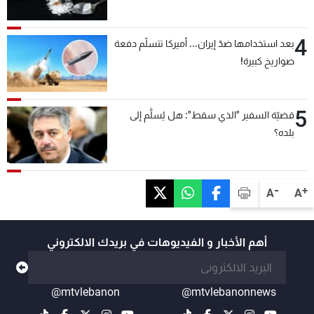
4
بعد استخدامها ضدّ إيران... أميركا تتسلّم دفعة
صواريخ كبيرة!
5
قضيّة السفير "الذي سقط": هل يُسلَّم إلى
بلده؟
-
+
A
A
أهم الأخبار و الفيديوهات في بريدك الالكتروني
@mtvlebanon
@mtvlebanonnews