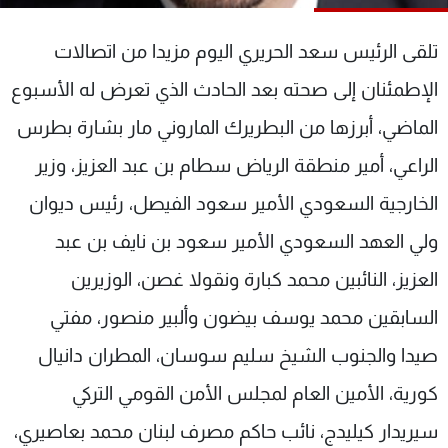
شاهد البرامج
الترددات
تلقى الرئيس سعد الحريري اليوم مزيدا من اتصالات
الإطمئنان إلى صحته بعد الحادث الذي تعرض له الأسبوع
عن MTV
وظائف
الماضي، أبرزها من البطريرك الماروني مار بشارة بطرس
الإنـتـاج
تواصل معنا
لاعلاناتكم
شروط الإسـتخدام
الراعي، أمير منطقة الرياض سطام بن عبد العزيز، وزير
سياسة الخصوصية
الخارجية السعودي الأمير سعود الفيصل، رئيس ديوان
ولي العهد السعودي الأمير سعود بن نايف بن عبد
العزيز، النائبين محمد كبارة ونقولا غصن، الوزيرين
السابقين محمد يوسف بيضون وألبير منصور، مفتي
صيدا والجنوب الشيخ سليم سوسان، المطران دانيال
كورية، الأمين العام لمجلس الأمن القومي التركي
سيريدار كيليدج، نائب حاكم مصرف لبنان محمد بعاصيري،