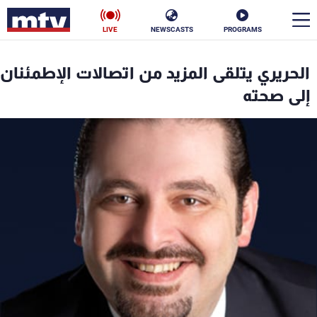
LIVE
NEWSCASTS
PROGRAMS
en
الحريري يتلقى المزيد من اتصالات الإطمئنان
الأخبار
إلى صحته
سياسة
ناس
إقتصاد
فن
منوعات
رياضة
كأس العالم
البرامج
جدول البرامج