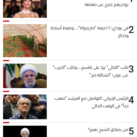
رودريغيز تخرج عن صمتها
2
في بوداي: ١٦ خيمة "ماريجوانا"... وضبط أسلحة
وذخائر
3
نائب "الثنائي" يردّ على قاسم... ونائب "الحزب"
عن عون: "انشالله خير"
4
الرئيس الإيراني: التواصل مع المرشد "صعب
جداً" في الوقت الحالي
5
من يصدّق الشيخ نعيم؟