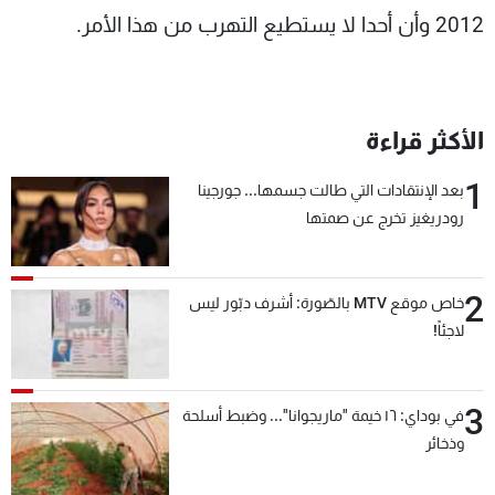
2012 وأن أحدا لا يستطيع التهرب من هذا الأمر.
شاهد البرامج
الترددات
عن MTV
وظائف
الأكثر قراءة
الإنـتـاج
تواصل معنا
لاعلاناتكم
شروط الإسـتخدام
1
بعد الإنتقادات التي طالت جسمها... جورجينا
سياسة الخصوصية
رودريغيز تخرج عن صمتها
2
خاص موقع MTV بالصّورة: أشرف دبّور ليس
لاجئاً!
3
في بوداي: ١٦ خيمة "ماريجوانا"... وضبط أسلحة
وذخائر