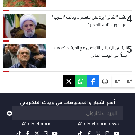
4
نائب "الثنائي" يردّ على قاسم... ونائب "الحزب"
عن عون: "انشالله خير"
5
الرئيس الإيراني: التواصل مع المرشد "صعب
جداً" في الوقت الحالي
-
+
A
A
أهم الأخبار و الفيديوهات في بريدك الالكتروني
@mtvlebanon
@mtvlebanonnews