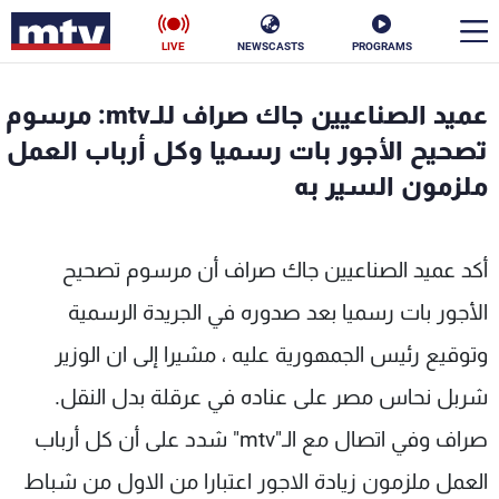
LIVE
NEWSCASTS
PROGRAMS
en
عميد الصناعيين جاك صراف للـmtv: مرسوم
الأخبار
تصحيح الأجور بات رسميا وكل أرباب العمل
ملزمون السير به
سياسة
ناس
إقتصاد
فن
أكد عميد الصناعيين جاك صراف أن مرسوم تصحيح
منوعات
رياضة
الأجور بات رسميا بعد صدوره في الجريدة الرسمية
وتوقيع رئيس الجمهورية عليه ، مشيرا إلى ان الوزير
كأس العالم
شربل نحاس مصر على عناده في عرقلة بدل النقل.
صراف وفي اتصال مع الـ"mtv" شدد على أن كل أرباب
البرامج
العمل ملزمون زيادة الاجور اعتبارا من الاول من شباط
جدول البرامج