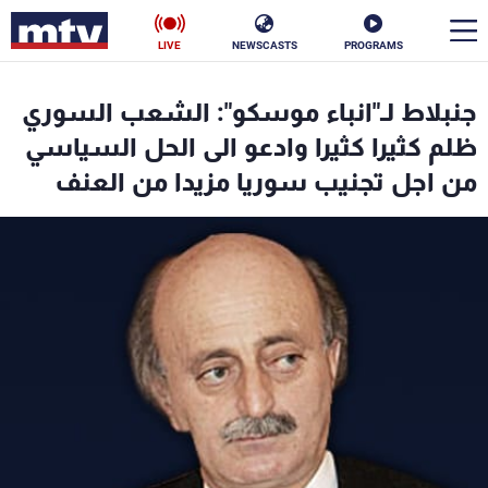
LIVE
NEWSCASTS
PROGRAMS
en
جنبلاط لـ"انباء موسكو": الشعب السوري
الأخبار
ظلم كثيرا كثيرا وادعو الى الحل السياسي
من اجل تجنيب سوريا مزيدا من العنف
سياسة
ناس
إقتصاد
فن
منوعات
رياضة
كأس العالم
البرامج
جدول البرامج