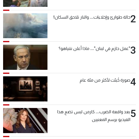
2
حالة طوارئ وإخلاءات... والنار تلاحق السكان!
3
"عمل حازم في لبنان"... ماذا أعلن نتنياهو؟
4
صورة خُبئت لأكثر من مئة عام
5
بعد واقعة الضرب... كارمن لبس تضع هذا
الفيديو برسم المعنيين