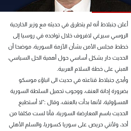
شاهد البرامج
الترددات
أعلن جنبلاط أنه لم يتطرق في حديثه مع وزير الخارجية
عن MTV
وظائف
الروسي سيرغي لافروف خلال تواجده في روسيا إلى
الإنـتـاج
تواصل معنا
خطط مجلس الأمن بشأن الأزمة السورية، موضحا أن
لاعلاناتكم
شروط الإسـتخدام
سياسة الخصوصية
الحديث دار بشكل أساسي حول أهمية الحل السياسي،
المبني على خطة السلام العربية.
وأبدى جنبلاط قناعته في حديث الى انباؤء موسكو
بضرورة إدانة العنف، ووجوب تحميل السلطة السورية
المسؤولية، لأنها بدأت بالعنف، وقال :"لا أستطيع
الحديث باسم المعارضة السورية، فأنا لست مكلفا من
أحد، ولأنني حريص على سوريا كسوريا، والسلم الأهلي