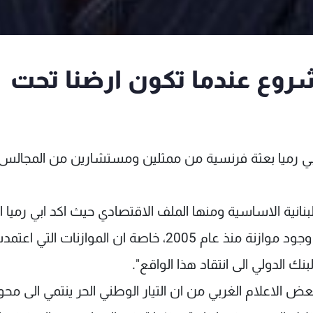
شروع عندما تكون ارضنا تحت
 ابي رميا بعثة فرنسية من ممثلين ومستشارين من المجالس
بنانية الاساسية ومنها الملف الاقتصادي حيث اكد ابي رميا ا
"لبنان بدأ مسيرته الاصلاحية الصعبة في ظل عدم وجود موازنة منذ عام 2005، خاصة ان الموازنات
 الاعلام الغربي من ان التيار الوطني الحر ينتمي الى محو