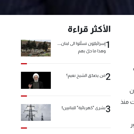
الأكثر قراءة
1
إسرائيليّون تسلّلوا الى لبنان...
وهذا ما حلّ بهم
2
من يصدّق الشيخ نعيم؟
ن
 التي اعتمدت منذ
3
بشرى "كهربائية" للبنانيين!
ر