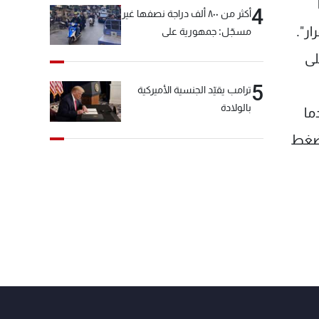
4
أكثر من ٨٠٠ ألف دراجة نصفها غير
ر".
مسجّل: جمهورية على
"دولابَين"!
لى
5
ترامب يقيّد الجنسية الأميركية
بالولادة
ما
لضغط