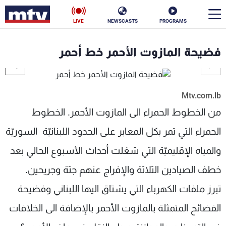
LIVE
NEWSCASTS
PROGRAMS
en
فضيحة المازوت الأحمر خط أحمر
الأخبار
سياسة
ناس
Mtv.com.lb
من الخطوط الحمراء الى المازوت الأحمر. الخطوط
إقتصاد
فن
الحمراء التي تمر بكل المعابر على الحدود اللبنانيّة السوريّة
منوعات
رياضة
والمياه الإقليميّة التي شغلت أحداث الأسبوع الحالي بعد
كأس العالم
خطف الصيادين الثلاثة والإفراج عنهم جثة وجريحين.
تبرز ملفات الكهرباء التي يشتاق اليها اللبناني وفضيحة
الفضائح المتمثلة بالمازوت الأحمر بالإضافة الى الخلافات
البرامج
جدول البرامج