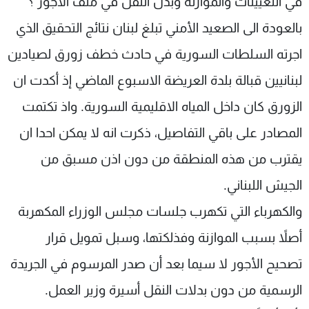
في التعيينات والموازنة وبدل النقل في ملف الأجور ؟
شاهد البرامج
بالعودة الى الصعيد الأمني تبلغ لبنان نتائج التحقيق الذي
الترددات
اجرته السلطات السورية في حادث خطف زورق لصيادين
لبنانيين قبالة بلدة العريضة الاسبوع الماضي إذ أكدت ان
عن MTV
وظائف
الإنـتـاج
تواصل معنا
الزورق كان داخل المياه الاقليمية السورية. واذ تكتمت
لاعلاناتكم
شروط الإسـتخدام
سياسة الخصوصية
المصادر على باقي التفاصيل، ذكرت انه لا يمكن احدا ان
يقترب من هذه المنطقة من دون اذن مسبق من
الجيش اللبناني.
والكهرباء التي تكهرب جلسات مجلس الوزراء المكهربة
أصلاً بسبب الموازنة وفذلكتها، وسبل تمويل قرار
تصحيح الأجور لا سيما بعد أن صدر المرسوم في الجريدة
الرسمية من دون بدلات النقل أسيرة وزير العمل.