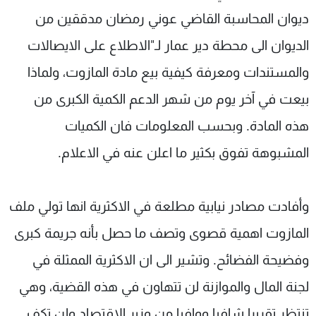
ديوان المحاسبة القاضي عوني رمضان مدققين من
الديوان الى محطة دير عمار لـ"الاطلاع على الايصالات
والمستندات ومعرفة كيفية بيع مادة المازوت، ولماذا
بيعت في آخر يوم من شهر الدعم الكمية الكبرى من
هذه المادة. وبحسب المعلومات فان الكميات
المشبوهة تفوق بكثير ما اعلن عنه في الاعلام.
وأفادت مصادر نيابية مطلعة في الاكثرية انها تولي ملف
المازوت اهمية قصوى وتصف ما حصل بأنه جريمة كبرى
وفضيحة الفضائح. وتشير الى ان الاكثرية الممثلة في
لجنة المال والموازنة لن تتهاون في هذه القضية، وهي
تنتظر تقريرا شافيا ووافيا من وزير الاقتصاد ولن تكف