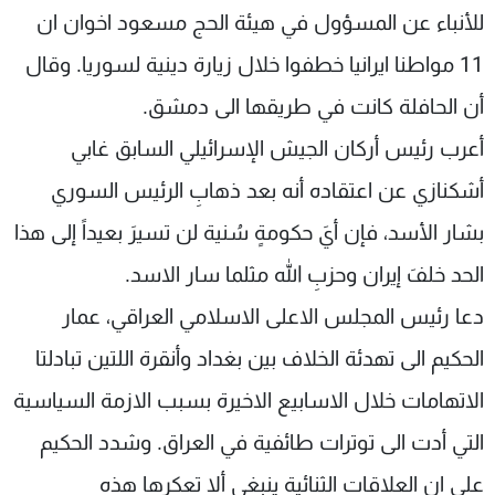
للأنباء عن المسؤول في هيئة الحج مسعود اخوان ان
11 مواطنا ايرانيا خطفوا خلال زيارة دينية لسوريا. وقال
أن الحافلة كانت في طريقها الى دمشق.
أعرب رئيس أركان الجيش الإسرائيلي السابق غابي
أشكنازي عن اعتقاده أنه بعد ذهابِ الرئيس السوري
بشار الأسد، فإن أيَ حكومةٍ سُنية لن تسيرَ بعيداً إلى هذا
الحد خلفَ إيران وحزبِ الله مثلما سار الاسد.
دعا رئيس المجلس الاعلى الاسلامي العراقي، عمار
الحكيم الى تهدئة الخلاف بين بغداد وأنقرة اللتين تبادلتا
الاتهامات خلال الاسابيع الاخيرة بسبب الازمة السياسية
التي أدت الى توترات طائفية في العراق. وشدد الحكيم
على ان العلاقات الثنائية ينبغي ألا تعكرها هذه