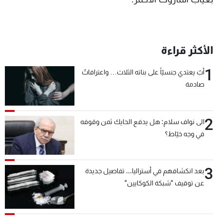
الأكثر قراءة
1
أبٌ يعتدي جنسيّاً على بناته الثلاث… واعترافاتٌ
صادمة
2
الى نواف سلام: هل يدفع الحايك ثمن وقوفه
في وجه خيّاط؟
3
بعد انكشافهم في أستراليا... تفاصيل جديدة
عن توقيف "شبكة الكوكايين"