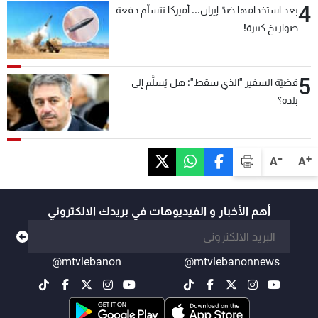
4
بعد استخدامها ضدّ إيران... أميركا تتسلّم دفعة
صواريخ كبيرة!
5
قضيّة السفير "الذي سقط": هل يُسلَّم إلى
بلده؟
-
+
A
A
أهم الأخبار و الفيديوهات في بريدك الالكتروني
@mtvlebanon
@mtvlebanonnews