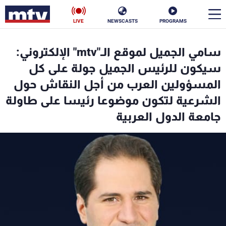
LIVE
NEWSCASTS
PROGRAMS
en
سامي الجميل لموقع الـ"mtv" الإلكتروني:
الأخبار
سيكون للرئيس الجميل جولة على كل
المسؤولين العرب من أجل النقاش حول
سياسة
ناس
الشرعية لتكون موضوعا رئيسا على طاولة
جامعة الدول العربية
إقتصاد
فن
منوعات
رياضة
كأس العالم
البرامج
جدول البرامج