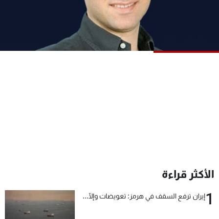
شاهد البرامج
الترددات
عن MTV
وظائف
الإنـتـاج
تواصل معنا
لاعلاناتكم
شروط الإسـتخدام
سياسة الخصوصية
الأكثر قراءة
1
إيران ترفع السقف في هرمز: تعويضات وإلّا...