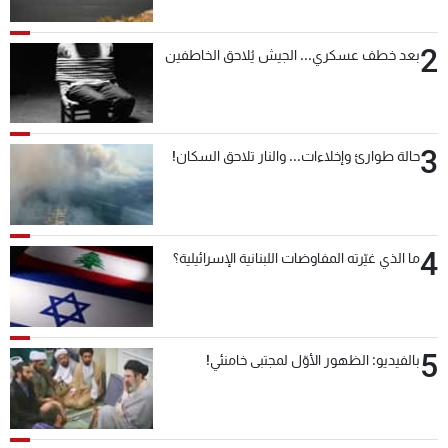
2
بعد خطف عسكري... الجيش يُلاحق الخاطفين
3
حالة طوارئ وإخلاءات... والنار تلاحق السكان!
4
ما الذي غيّرته المفاوضات اللبنانية الإسرائيلية؟
5
بالفيديو: الظهور الأوّل لمجتبى خامنئي!