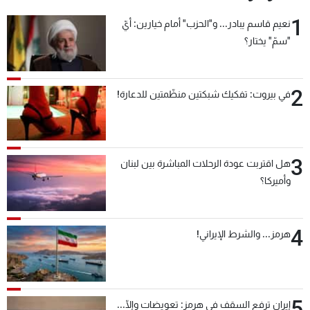
1
نعيم قاسم يبادر... و"الحزب" أمام خيارين: أيّ
"سمّ" يختار؟
2
في بيروت: تفكيك شبكتين منظّمتين للدعارة!
3
هل اقتربت عودة الرحلات المباشرة بين لبنان
وأميركا؟
4
هرمز... والشرط الإيراني!
5
إيران ترفع السقف في هرمز: تعويضات وإلّا...