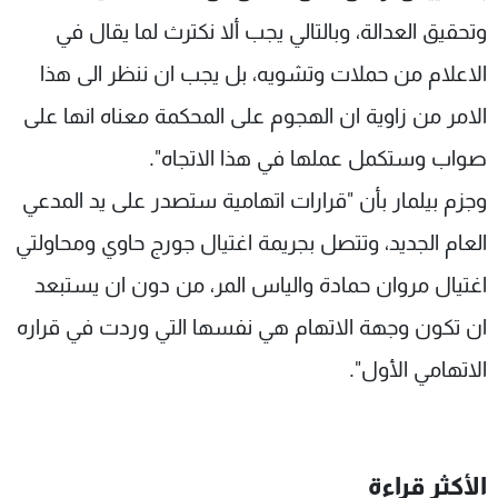
شاهد البرامج
وتحقيق العدالة، وبالتالي يجب ألا نكترث لما يقال في
الترددات
الاعلام من حملات وتشويه، بل يجب ان ننظر الى هذا
الامر من زاوية ان الهجوم على المحكمة معناه انها على
عن MTV
وظائف
الإنـتـاج
تواصل معنا
صواب وستكمل عملها في هذا الاتجاه".
لاعلاناتكم
شروط الإسـتخدام
سياسة الخصوصية
وجزم بيلمار بأن "قرارات اتهامية ستصدر على يد المدعي
العام الجديد، وتتصل بجريمة اغتيال جورج حاوي ومحاولتي
اغتيال مروان حمادة والياس المر، من دون ان يستبعد
ان تكون وجهة الاتهام هي نفسها التي وردت في قراره
الاتهامي الأول".
الأكثر قراءة