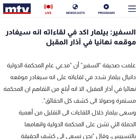
LIVE
NEWSCASTS
PROGRAMS
en
السفير: بيلمار اكد في لقاءاته انه سيغادر
الأخبار
موقعه نهائيا في آذار المقبل
سياسة
ناس
علمت صحيفة "السفير" أن "مدعي عام المحكمة الدولية
إقتصاد
فن
دانيال بيلمار شدد في لقاءاته على انه سيغادر موقعه
منوعات
رياضة
نهائيا في آذار المقبل، الا انه أبلغ من التقاهم ان المحكمة
كأس العالم
مستمرة وصولا الى كشف كل الحقائق".
وسعى بيلمار خلال اللقاءات الى التقليل من أهمية
الحملة التي تشن على المحكمة الدولية واتهامها
البرامج
بالتسييس، وقال "نحن نسعى الى كشف الحقيقة
جدول البرامج