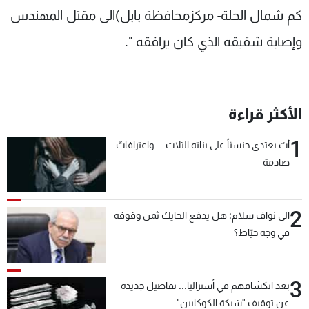
كم شمال الحلة- مركزمحافظة بابل)الى مقتل المهندس
شاهد البرامج
الترددات
وإصابة شقيقه الذي كان يرافقه ".
عن MTV
وظائف
الإنـتـاج
تواصل معنا
لاعلاناتكم
شروط الإسـتخدام
الأكثر قراءة
سياسة الخصوصية
1
أبٌ يعتدي جنسيّاً على بناته الثلاث… واعترافاتٌ
صادمة
2
الى نواف سلام: هل يدفع الحايك ثمن وقوفه
في وجه خيّاط؟
3
بعد انكشافهم في أستراليا... تفاصيل جديدة
عن توقيف "شبكة الكوكايين"