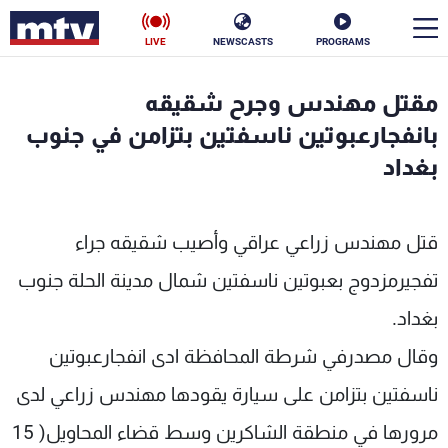
LIVE
NEWSCASTS
PROGRAMS
en
مقتل مهندس وجرح شقيقه
الأخبار
بانفجارعبوتين ناسفتين بتزامن في جنوب
بغداد
سياسة
ناس
إقتصاد
فن
قتل مهندس زراعي عراقي وأصيب شقيقه جراء
منوعات
رياضة
تفجيرمزدوج بعبوتين ناسفتين شمال مدينة الحلة جنوب
بغداد.
كأس العالم
وقال مصدرفي شرطة المحافظة ادى انفجارعبوتين
ناسفتين بتزامن على سيارة يقودها مهندس زراعي لدى
البرامج
مرورها في منطقة الشاكرين وسط قضاء المحاويل( 15
جدول البرامج