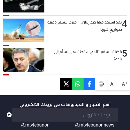
4
بعد استخدامها ضدّ إيران... أميركا تتسلّم دفعة
صواريخ كبيرة!
5
قضيّة السفير "الذي سقط": هل يُسلَّم إلى
بلده؟
-
+
A
A
أهم الأخبار و الفيديوهات في بريدك الالكتروني
@mtvlebanon
@mtvlebanonnews