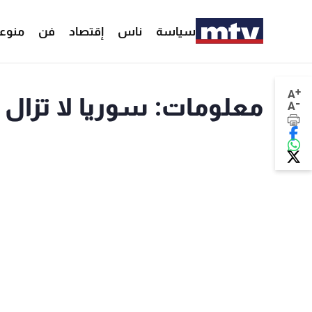
سياسة
ناس
إقتصاد
فن
منوع
+
A
معلومات: سوريا لا تزال م
-
A