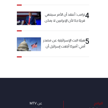
خيّاط؟
4
ترامب: أعتقد أن الأمر سينتهي
قريبًا جدًا لأن الإيرانيين لا يمكن
أن يستمروا على هذا الحال
5
هيئة البث الإسرائيلية عن مصدر
أمني: أميركا أبلغت إسرائيل أن
"حزب الله" لم يخرق وقف إطلاق
النار أمس في مجدل زون
وطلبت منها عدم التصعيد
خشية أن يؤثر ذلك على
مفاوضات روما
البرامج
عن MTV