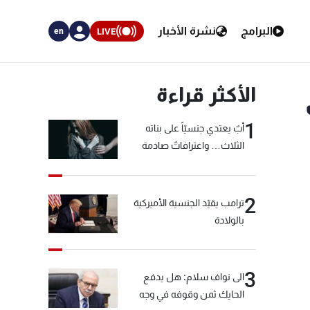
البرامج
نشرة الأخبار
LIVE
en
الأكثر قراءة
1
أبٌ يعتدي جنسيّاً على بناته
الثلاث… واعترافاتٌ صادمة
2
ترامب يقيّد الجنسية الأميركية
بالولادة
3
الى نواف سلام: هل يدفع
الحايك ثمن وقوفه في وجه