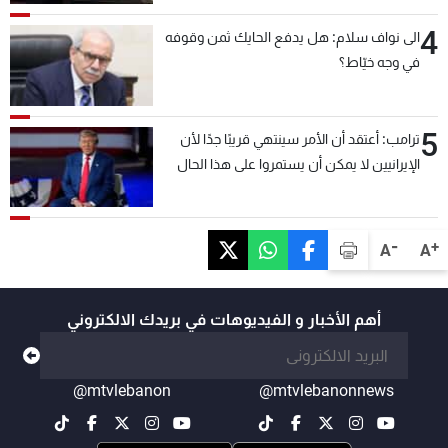
4
الى نواف سلام: هل يدفع الحايك ثمن وقوفه
في وجه خيّاط؟
5
ترامب: أعتقد أن الأمر سينتهي قريبًا جدًا لأن
الإيرانيين لا يمكن أن يستمروا على هذا الحال
-
+
A
A
أهم الأخبار و الفيديوهات في بريدك الالكتروني
@mtvlebanon
@mtvlebanonnews