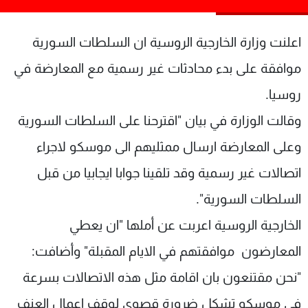
شاهد البرامج
الترددات
اعلنت وزارة الخارجية الروسية ان السلطات السورية
موافقة على بدء محادثات غير رسمية مع المعارضة في
عن MTV
وظائف
روسيا.
الإنـتـاج
تواصل معنا
لاعلاناتكم
شروط الإسـتخدام
وقالت الوزارة في بيان "اقترحنا على السلطات السورية
سياسة الخصوصية
وعلى المعارضة ارسال ممثليهم الى موسكو لاجراء
اتصالات غير رسمية وقد تلقينا جوابا ايجابيا من قبل
السلطات السورية".
الخارجية الروسية اعربت عن أملها "ان يعطي
المعارضون موافقتهم في الايام المقبلة" وأضافت:
"نحن مقتنعون بان اقامة مثل هذه الاتصالات بسرعة
في موسكو تشكل ضرورة قصوى لوقف اعمال العنف