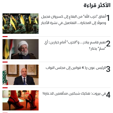
الأكثر قراءة
1
أنفاق "حزب الله" من البقاع إلى كسروان فجبيل
وصولاً إلى المختارة... التفاصيل في نشرة الأخبار
بعد قليل
2
نعيم قاسم يبادر... و"الحزب" أمام خيارين: أيّ
"سمّ" يختار؟
3
الرئيس عون ردّ 4 قوانين إلى مجلس النواب
4
في بيروت: تفكيك شبكتين منظّمتين للدعارة!