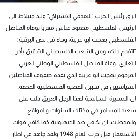
شاهد البرامج
الترددات
ابرق رئيس الحزب "التقدمي الاشتراكي" وليد جنبلاط الى
الرئيس الفلسطيني محمود عباس معزيا بوفاة المناضل
عن MTV
وظائف
الفلسطيني بهجت ابو غريبة، وجاء في نص البرقية:
الإنـتـاج
تواصل معنا
لاعلاناتكم
شروط الإسـتخدام
"اتقدم منكم ومن الشعب الفلسطيني الشقيق بأحر
سياسة الخصوصية
التعازي بوفاة المناضل الفلسطيني الوطني العربي
المرحوم بهجت ابو غريبة الذي تقدم صفوف المناضلين
السياسيين في سبيل القضية الفلسطينية المحقة.
ان المسيرة السياسية لهذا الرجل العريق دلت على
سعيه المستمر في مختلف السنوات والمواقع
والمحطات، ان يكافح ضد الصهيونية كما كافح قوات
الاستعمار قبل حرب العام 1948 ولقد جاهد في اطار