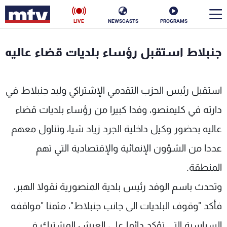
LIVE
NEWSCASTS
PROGRAMS
en
جنبلاط استقبل رؤساء بلديات قضاء عاليه
الأخبار
استقبل رئيس الحزب التقدمي الإشتراكي وليد جنبلاط في
سياسة
ناس
دارته في كليمنصو، وفدا كبيرا من رؤساء بلديات قضاء
إقتصاد
فن
عاليه بحضور وكيل داخلية الجرد زياد شيا، وتناول معهم
منوعات
رياضة
عددا من الشؤون الإنمائية والإقتصادية التي تهم
كأس العالم
المنطقة.
وتحدث باسم الوفد رئيس بلدية المنصورية نقولا الهبر،
فأكد "وقوف البلديات الى جانب جنبلاط"، مثمنا "مواقفه
البرامج
جدول البرامج
السياسية التي تؤكد دائما على العيش المشترك في