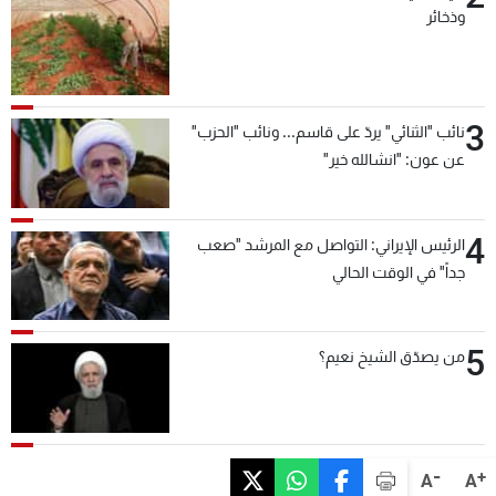
وذخائر
3
نائب "الثنائي" يردّ على قاسم... ونائب "الحزب"
عن عون: "انشالله خير"
4
الرئيس الإيراني: التواصل مع المرشد "صعب
جداً" في الوقت الحالي
5
من يصدّق الشيخ نعيم؟
-
+
A
A