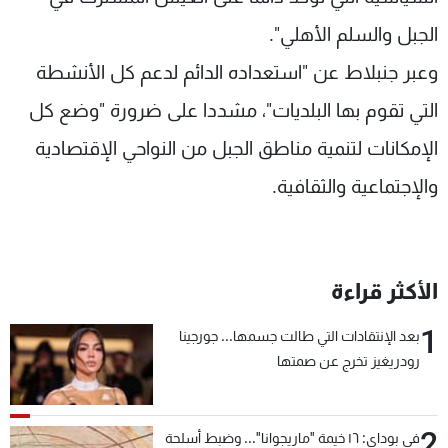
شاهد البرامج
الجبل والسلم الأهلي".
الترددات
وعبر جنبلاط عن "استعداده الدائم لدعم كل الأنشطة
التي تقوم بها البلديات"، مشددا على ضرورة "وضع كل
عن MTV
وظائف
الإنـتـاج
تواصل معنا
الإمكانات لتنمية مناطق الجبل من النواحي الإقتصادية
لاعلاناتكم
شروط الإسـتخدام
سياسة الخصوصية
والإجتماعية والثقافية.
الأكثر قراءة
1
بعد الإنتقادات التي طالت جسمها... جورجينا
رودريغيز تخرج عن صمتها
2
في بوداي: ١٦ خيمة "ماريجوانا"... وضبط أسلحة