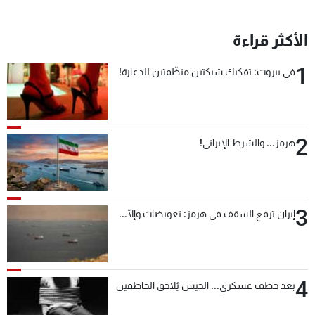
شاهد البرامج
الترددات
الأكثر قراءة
1
في بيروت: تفكيك شبكتين منظّمتين للدعارة!
عن MTV
وظائف
الإنـتـاج
تواصل معنا
لاعلاناتكم
شروط الإسـتخدام
سياسة الخصوصية
2
هرمز... والشرط الإيراني!
3
إيران ترفع السقف في هرمز: تعويضات وإلّا...
4
بعد خطف عسكري... الجيش يُلاحق الخاطفين