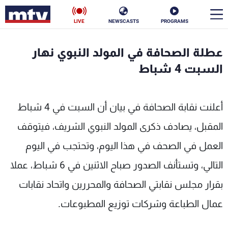
LIVE
NEWSCASTS
PROGRAMS
en
عطلة الصحافة في المولد النبوي نهار
الأخبار
السبت 4 شباط
سياسة
ناس
أعلنت نقابة الصحافة في بيان أن السبت في 4 شباط
إقتصاد
فن
المقبل، يصادف ذكرى المولد النبوي الشريف، فيتوقف
منوعات
رياضة
العمل في الصحف في هذا اليوم، وتحتجب في اليوم
كأس العالم
التالي، وتستأنف الصدور صباح الاثنين في 6 شباط، عملا
بقرار مجلس نقابتي الصحافة والمحررين واتحاد نقابات
عمال الطباعة وشركات توزيع المطبوعات.
البرامج
جدول البرامج