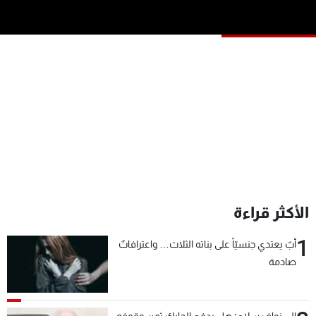
شاهد البرامج
الترددات
عن MTV
وظائف
الإنـتـاج
تواصل معنا
لاعلاناتكم
شروط الإسـتخدام
سياسة الخصوصية
الأكثر قراءة
1
أبٌ يعتدي جنسيّاً على بناته الثلاث… واعترافاتٌ
صادمة
الى نواف سلام: هل يدفع الحايك ثمن وقوفه