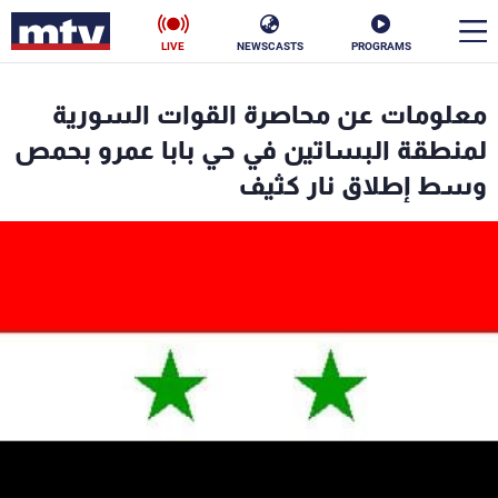
LIVE
NEWSCASTS
PROGRAMS
en
معلومات عن محاصرة القوات السورية
الأخبار
لمنطقة البساتين في حي بابا عمرو بحمص
وسط إطلاق نار كثيف
سياسة
ناس
إقتصاد
فن
منوعات
رياضة
كأس العالم
البرامج
جدول البرامج