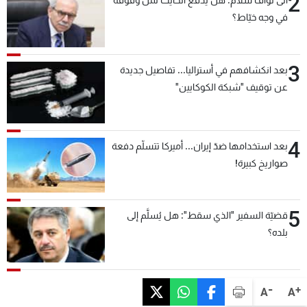
2
في وجه خيّاط؟
3
بعد انكشافهم في أستراليا... تفاصيل جديدة
عن توقيف "شبكة الكوكايين"
4
بعد استخدامها ضدّ إيران... أميركا تتسلّم دفعة
صواريخ كبيرة!
5
قضيّة السفير "الذي سقط": هل يُسلَّم إلى
بلده؟
-
+
A
A