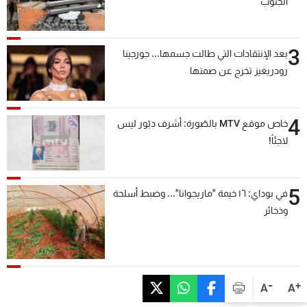
الجنوب
3
بعد الإنتقادات التي طالت جسمها... جورجينا
رودريغيز تخرج عن صمتها
4
خاص موقع MTV بالصّورة: أشرف دبّور ليس
لاجئاً!
5
في بوداي: ١٦ خيمة "ماريجوانا"... وضبط أسلحة
وذخائر
-
+
A
A