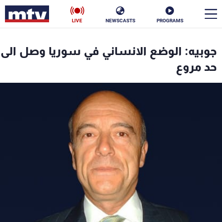
LIVE
NEWSCASTS
PROGRAMS
en
جوبيه: الوضع الانساني في سوريا وصل الى
الأخبار
حد مروع
سياسة
ناس
إقتصاد
فن
منوعات
رياضة
كأس العالم
البرامج
جدول البرامج