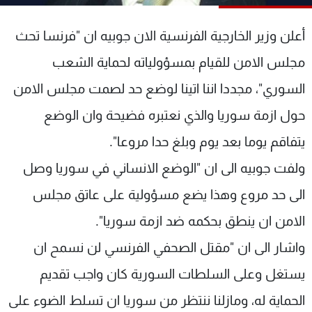
شاهد البرامج
الترددات
أعلن وزير الخارجية الفرنسية الان جوبيه ان "فرنسا تحث
مجلس الامن للقيام بمسؤولياته لحماية الشعب
عن MTV
وظائف
السوري"، مجددا اننا اتينا لوضع حد لصمت مجلس الامن
الإنـتـاج
تواصل معنا
لاعلاناتكم
شروط الإسـتخدام
حول ازمة سوريا والذي نعتبره فضيحة وان الوضع
سياسة الخصوصية
يتفاقم يوما بعد يوم وبلغ حدا مروعا".
ولفت جوبيه الى ان "الوضع الانساني في سوريا وصل
الى حد مروع وهذا يضع مسؤولية على عاتق مجلس
الامن ان ينطق بحكمه ضد ازمة سوريا".
واشار الى ان "مقتل الصحفي الفرنسي لن نسمح ان
يستغل وعلى السلطات السورية كان واجب تقديم
الحماية له، ومازلنا ننتظر من سوريا ان تسلط الضوء على