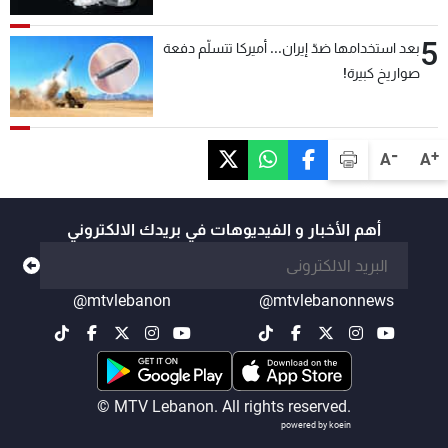
5
بعد استخدامها ضدّ إيران... أميركا تتسلّم دفعة
صواريخ كبيرة!
-
+
A
A
أهم الأخبار و الفيديوهات في بريدك الالكتروني
@mtvlebanon
@mtvlebanonnews
© MTV Lebanon. All rights reserved.
powered by koein