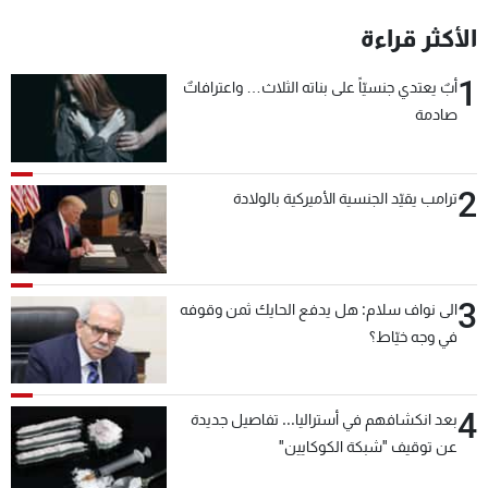
شاهد البرامج
الأكثر قراءة
الترددات
1
أبٌ يعتدي جنسيّاً على بناته الثلاث… واعترافاتٌ
صادمة
عن MTV
وظائف
الإنـتـاج
تواصل معنا
لاعلاناتكم
شروط الإسـتخدام
2
سياسة الخصوصية
ترامب يقيّد الجنسية الأميركية بالولادة
3
الى نواف سلام: هل يدفع الحايك ثمن وقوفه
في وجه خيّاط؟
4
بعد انكشافهم في أستراليا... تفاصيل جديدة
عن توقيف "شبكة الكوكايين"