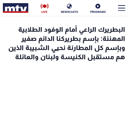
LIVE
NEWSCASTS
PROGRAMS
en
البطريرك الراعي أمام الوفود الطلابية
الأخبار
المهنئة: بإسم بطريركنا الدائم صفير
وبإسم كل المطارنة نحيي الشبيبة الذين
سياسة
ناس
هم مستقبل الكنيسة ولبنان والعائلة
إقتصاد
فن
منوعات
رياضة
كأس العالم
البرامج
جدول البرامج