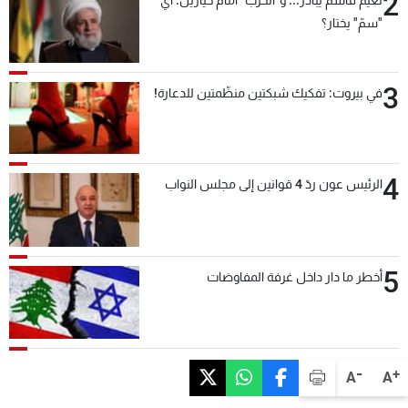
2
"سمّ" يختار؟
3
في بيروت: تفكيك شبكتين منظّمتين للدعارة!
4
الرئيس عون ردّ 4 قوانين إلى مجلس النواب
5
أخطر ما دار داخل غرفة المفاوضات
-
+
A
A