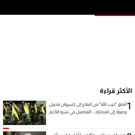
شاهد البرامج
الترددات
عن MTV
وظائف
الإنـتـاج
تواصل معنا
لاعلاناتكم
شروط الإسـتخدام
سياسة الخصوصية
الأكثر قراءة
1
أنفاق "حزب الله" من البقاع إلى كسروان فجبيل
وصولاً إلى المختارة... التفاصيل في نشرة الأخبار
بعد قليل
نعيم قاسم يبادر... و"الحزب" أمام خيارين: أيّ