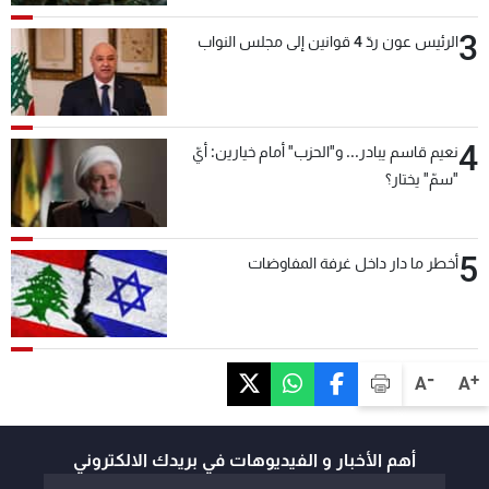
3
الرئيس عون ردّ 4 قوانين إلى مجلس النواب
4
نعيم قاسم يبادر... و"الحزب" أمام خيارين: أيّ
"سمّ" يختار؟
5
أخطر ما دار داخل غرفة المفاوضات
-
+
A
A
أهم الأخبار و الفيديوهات في بريدك الالكتروني