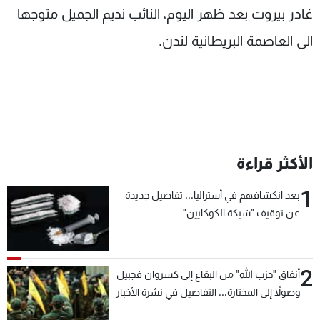
غادر بيروت بعد ظهر اليوم، النائب نديم الجميل متوجها
شاهد البرامج
الترددات
الى العاصمة البريطانية لندن.
عن MTV
وظائف
الإنـتـاج
تواصل معنا
لاعلاناتكم
شروط الإسـتخدام
سياسة الخصوصية
الأكثر قراءة
1
بعد انكشافهم في أستراليا... تفاصيل جديدة
عن توقيف "شبكة الكوكايين"
2
أنفاق "حزب الله" من البقاع إلى كسروان فجبيل
وصولاً إلى المختارة... التفاصيل في نشرة الأخبار
بعد قليل