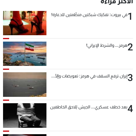
الأكثر قراءة
شاهد البرامج
1
الترددات
في بيروت: تفكيك شبكتين منظّمتين للدعارة!
عن MTV
وظائف
الإنـتـاج
تواصل معنا
2
هرمز... والشرط الإيراني!
لاعلاناتكم
شروط الإسـتخدام
سياسة الخصوصية
3
إيران ترفع السقف في هرمز: تعويضات وإلّا...
4
بعد خطف عسكري... الجيش يُلاحق الخاطفين