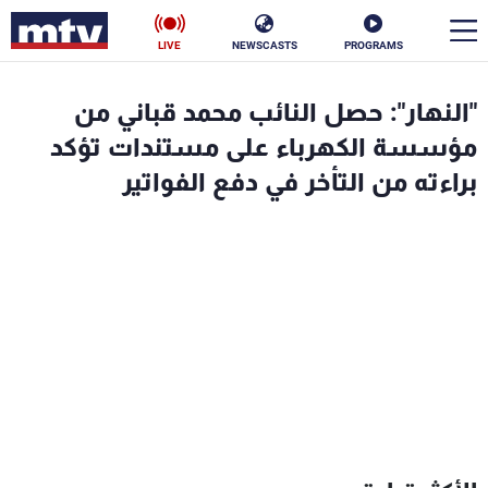
LIVE
NEWSCASTS
PROGRAMS
en
"النهار": حصل النائب محمد قباني من
الأخبار
مؤسسة الكهرباء على مستندات تؤكد
براءته من التأخر في دفع الفواتير
سياسة
ناس
إقتصاد
فن
منوعات
رياضة
كأس العالم
البرامج
جدول البرامج