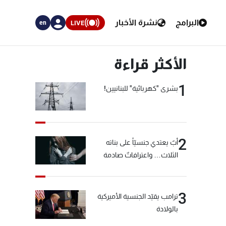
البرامج
نشرة الأخبار
LIVE
en
الأكثر قراءة
1
بشرى "كهربائية" للبنانيين!
2
أبٌ يعتدي جنسيّاً على بناته
الثلاث… واعترافاتٌ صادمة
3
ترامب يقيّد الجنسية الأميركية
بالولادة