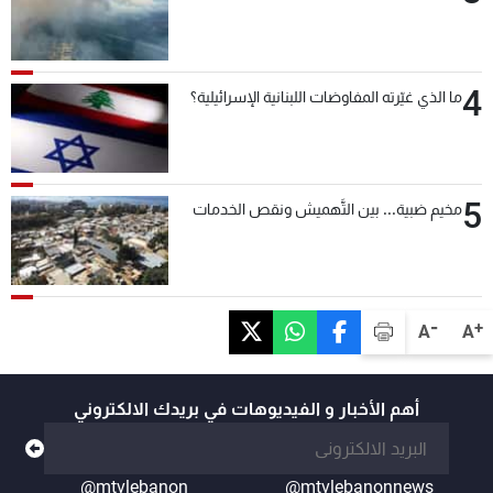
4
ما الذي غيّرته المفاوضات اللبنانية الإسرائيلية؟
5
مخيم ضبية... بين التَّهميش ونقص الخدمات
-
+
A
A
أهم الأخبار و الفيديوهات في بريدك الالكتروني
@mtvlebanon
@mtvlebanonnews