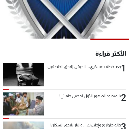
شاهد البرامج
الترددات
عن MTV
وظائف
الإنـتـاج
تواصل معنا
لاعلاناتكم
شروط الإسـتخدام
سياسة الخصوصية
الأكثر قراءة
1
بعد خطف عسكري... الجيش يُلاحق الخاطفين
2
بالفيديو: الظهور الأوّل لمجتبى خامنئي!
3
حالة طوارئ وإخلاءات... والنار تلاحق السكان!