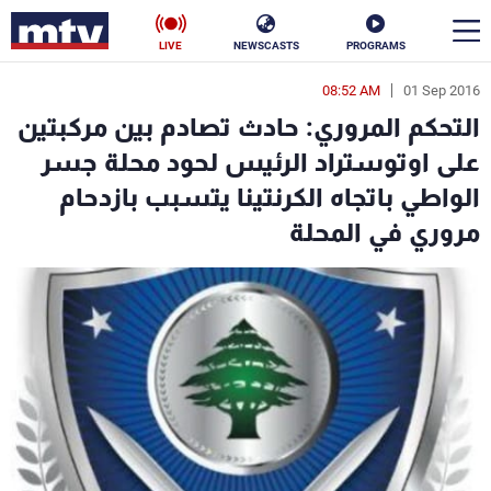
LIVE
NEWSCASTS
PROGRAMS
08:52 AM
01 Sep 2016
en
التحكم المروري: حادث تصادم بين مركبتين
الأخبار
على اوتوستراد الرئيس لحود محلة جسر
الواطي باتجاه الكرنتينا يتسبب بازدحام
سياسة
ناس
مروري في المحلة
إقتصاد
فن
منوعات
رياضة
كأس العالم
البرامج
جدول البرامج