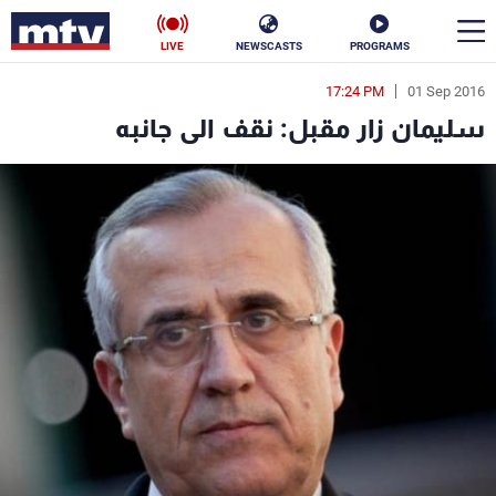
LIVE
NEWSCASTS
PROGRAMS
17:24 PM
01 Sep 2016
en
سليمان زار مقبل: نقف الى جانبه
الأخبار
سياسة
ناس
إقتصاد
فن
منوعات
رياضة
كأس العالم
البرامج
جدول البرامج