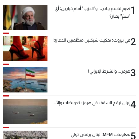
1
نعيم قاسم يبادر... و"الحزب" أمام خيارين: أيّ
"سمّ" يختار؟
2
في بيروت: تفكيك شبكتين منظّمتين للدعارة!
3
هرمز... والشرط الإيراني!
4
إيران ترفع السقف في هرمز: تعويضات وإلّا...
5
معلومات MFM: لبنان يرفض تولي