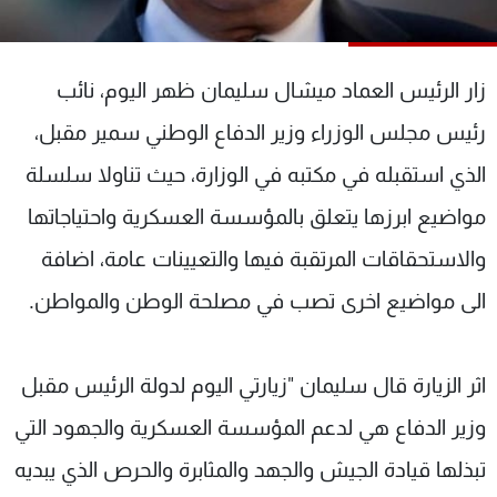
شاهد البرامج
الترددات
زار الرئيس العماد ميشال سليمان ظهر اليوم، نائب
عن MTV
وظائف
رئيس مجلس الوزراء وزير الدفاع الوطني سمير مقبل،
الإنـتـاج
تواصل معنا
الذي استقبله في مكتبه في الوزارة، حيث تناولا سلسلة
لاعلاناتكم
شروط الإسـتخدام
سياسة الخصوصية
مواضيع ابرزها يتعلق بالمؤسسة العسكرية واحتياجاتها
والاستحقاقات المرتقبة فيها والتعيينات عامة، اضافة
الى مواضيع اخرى تصب في مصلحة الوطن والمواطن.
اثر الزيارة قال سليمان "زيارتي اليوم لدولة الرئيس مقبل
وزير الدفاع هي لدعم المؤسسة العسكرية والجهود التي
تبذلها قيادة الجيش والجهد والمثابرة والحرص الذي يبديه