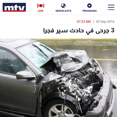
LIVE
NEWSCASTS
PROGRAMS
07:23 AM
02 Sep 2016
en
3 جرحى في حادث سير فجرا
الأخبار
سياسة
ناس
إقتصاد
فن
منوعات
رياضة
كأس العالم
البرامج
جدول البرامج