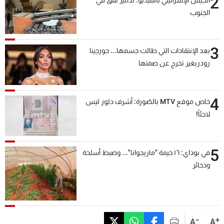
2
الجنوب
3
بعد الإنتقادات التي طالت جسمها... جورجينا
رودريغيز تخرج عن صمتها
4
خاص موقع MTV بالصّورة: أشرف دبّور ليس
لاجئاً!
5
في بوداي: ١٦ خيمة "ماريجوانا"... وضبط أسلحة
وذخائر
-
+
A
A