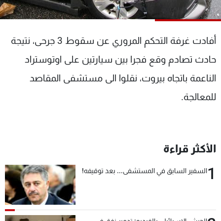
شاهد البرامج
الترددات
أفادت غرفة التحكم المروري عن سقوط 3 جرحى، نتيجة
عن MTV
وظائف
حادث تصادم وقع فجرا بين سيارتين على اوتوستراد
الإنـتـاج
تواصل معنا
الناعمة باتجاه بيروت، نقلوا الى مستشفى المقاصد
لاعلاناتكم
شروط الإسـتخدام
سياسة الخصوصية
للمعالجة.
الأكثر قراءة
1
السفير السابق في المستشفى... بعد توقيفه!
الجيش الإسرائيلي بالفيديو: تدمير نفق في