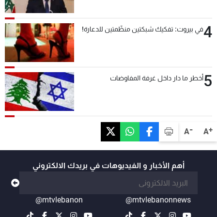
4
في بيروت: تفكيك شبكتين منظّمتين للدعارة!
5
أخطر ما دار داخل غرفة المفاوضات
-
+
A
A
أهم الأخبار و الفيديوهات في بريدك الالكتروني
@mtvlebanon
@mtvlebanonnews