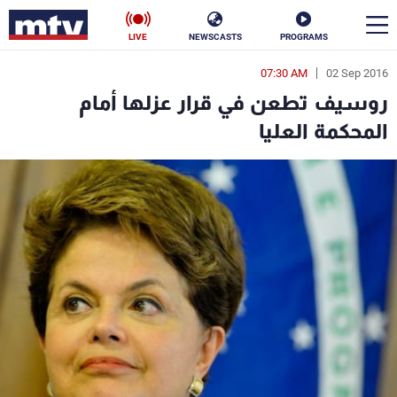
LIVE
NEWSCASTS
PROGRAMS
07:30 AM
02 Sep 2016
en
روسيف تطعن في قرار عزلها أمام
الأخبار
المحكمة العليا
سياسة
ناس
إقتصاد
فن
منوعات
رياضة
كأس العالم
البرامج
جدول البرامج