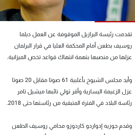
شاهد البرامج
الترددات
تقدمت رئيسة البرازيل الموقوفة عن العمل ديلما
عن MTV
وظائف
الإنـتـاج
تواصل معنا
روسيف بطعن أمام المحكمة العليا في قرار البرلمان
لاعلاناتكم
شروط الإسـتخدام
سياسة الخصوصية
عزلها من منصبها بتهمة انتهاك قواعد تخص الميزانية.
وأيد مجلس الشيوخ بأغلبية 61 صوتا مقابل 20 صوتا
عزل الزعيمة اليسارية وأقر تولي نائبها ميشيل تامر
رئاسة البلاد في الفترة المتبقية من رئاستها حتى 2018.
وقدم جوزيه إدواردو كاردوزو محامي روسيف الطعن